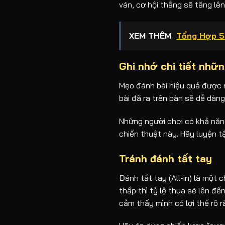
ván, cơ hội thắng sẽ tăng lên
XEM THÊM
Tổng Hợp 5
Ghi nhớ chi tiết nhữn
Mẹo đánh bài hiệu quả được n
bài đã ra trên bàn sẽ dễ dàn
Những người chơi có khả năn
chiến thuật này. Hãy luyện tậ
Tránh đánh tất tay
Đánh tất tay (All-in) là một 
thấp thì tỷ lệ thua sẽ lên đ
cảm thấy mình có lợi thế rõ r