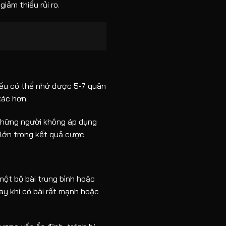
iảm thiểu rủi ro.
 nếu có thể nhớ được 5-7 quân
xác hơn.
 những người không áp dụng
 lớn trong kết quả cược.
 một bộ bài trung bình hoặc
ay khi có bài rất mạnh hoặc