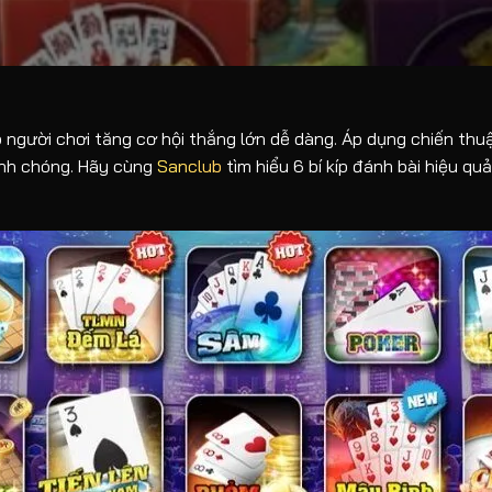
p người chơi tăng cơ hội thắng lớn dễ dàng. Áp dụng chiến thu
anh chóng. Hãy cùng
Sanclub
tìm hiểu 6 bí kíp đánh bài hiệu qu