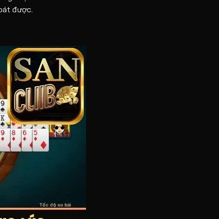
oát được.