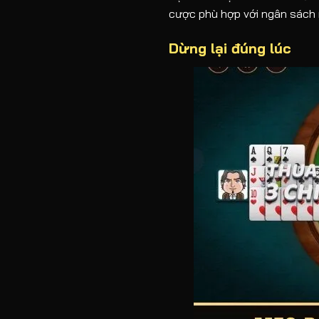
cược phù hợp với ngân sách 
Dừng lại đúng lúc