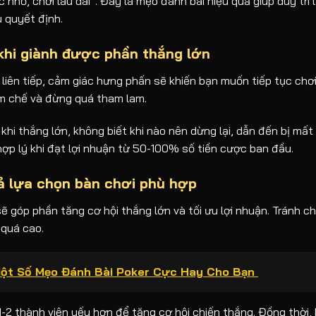
nhỏ, chơi lâu dài”. Đây là mẹo đánh bài hiệu quả giúp duy trì 
u quyết định.
khi giành được phần thắng lớn
 liên tiếp, cảm giác hưng phấn sẽ khiến bạn muốn tiếp tục chơi
iềm chế và đừng quá tham lam.
khi thắng lớn, không biết khi nào nên dừng lại, dẫn đến bị mất 
hợp lý khi đạt lợi nhuận từ 50-100% số tiền cược ban đầu.
ả lựa chọn bàn chơi phù hợp
 góp phần tăng cơ hội thắng lớn và tối ưu lợi nhuận. Tránh c
 quá cao.
ột Số Mẹo Đánh Bài Poker Cực Hay Cho Bạn
1-2 thành viên yếu hơn để tăng cơ hội chiến thắng. Đồng thời