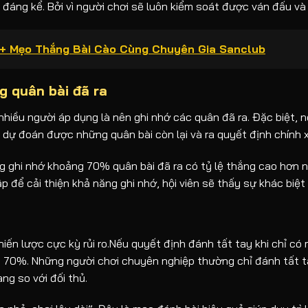
 đáng kể. Bởi vì người chơi sẽ luôn kiểm soát được ván đấu và g
+ Mẹo Thắng Bài Cào Cùng Chuyên Gia Sanclub
g quân bài đã ra
hiều người áp dụng là nên ghi nhớ các quân đã ra. Đặc biệt,
g dự đoán được những quân bài còn lại và ra quyết định chính 
g ghi nhớ khoảng 70% quân bài đã ra có tỷ lệ thắng cao hơn
p để cải thiện khả năng ghi nhớ, hội viên sẽ thấy sự khác biệt
chiến lược cực kỳ rủi ro.Nếu quyết định đánh tất tay khi chỉ có
ến 70%. Những người chơi chuyên nghiệp thường chỉ đánh tất t
àng so với đối thủ.