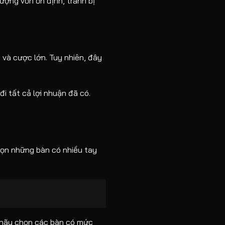
lượng vốn ổn định, tránh bị
 và cược lớn. Tuy nhiên, đây
đi tất cả lợi nhuận đã có.
họn những bàn có nhiều tay
, hãy chọn các bàn có mức