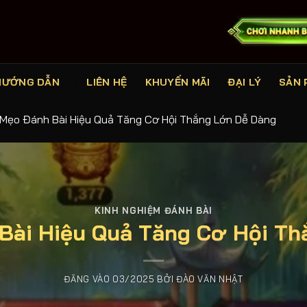
HƯỚNG DẪN
LIÊN HỆ
KHUYẾN MÃI
ĐẠI LÝ
SẢN 
 Mẹo Đánh Bài Hiệu Quả Tăng Cơ Hội Thắng Lớn Dễ Dàng
KINH NGHIỆM ĐÁNH BÀI
Bài Hiệu Quả Tăng Cơ Hội T
ĐĂNG VÀO
03/2025
BỞI
ĐÀO VĂN NHẬT