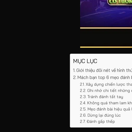
MỤC LỤC
Giới thiệu đôi nét về hình thứ
Mách bạn top 6 mẹo đánh bà
Xây dựng chiến lược th
Ghi nhớ chi tiết những 
Tránh đánh tất tay
Không quá tham lam kh
Mẹo đánh bài hiệu quả 
Dừng lại đúng lúc
Đánh gấp thếp