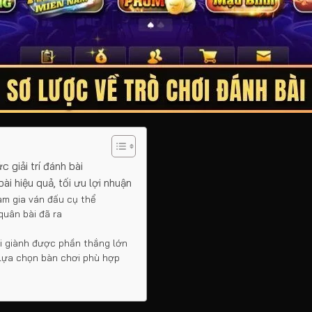
c giải trí đánh bài
i hiệu quả, tối ưu lợi nhuận
am gia ván đấu cụ thể
quân bài đã ra
i giành được phần thắng lớn
lựa chọn bàn chơi phù hợp