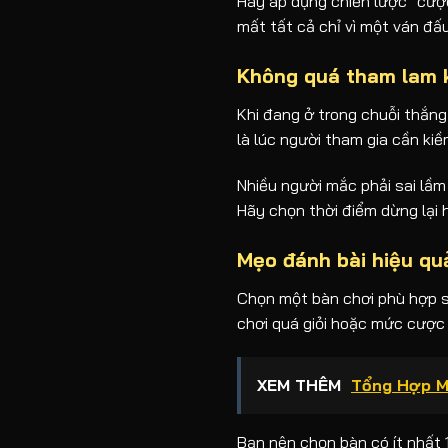
Hãy áp dụng chiến lược “cược 
mất tất cả chỉ vì một ván đấ
Không quá tham lam 
Khi đang ở trong chuỗi thắng
là lúc người tham gia cần k
Nhiều người mắc phải sai lầm 
Hãy chọn thời điểm dừng lại 
Mẹo đánh bài hiệu qu
Chọn một bàn chơi phù hợp sẽ
chơi quá giỏi hoặc mức cược
XEM THÊM
Tổng Hợp M
Bạn nên chọn bàn có ít nhất 