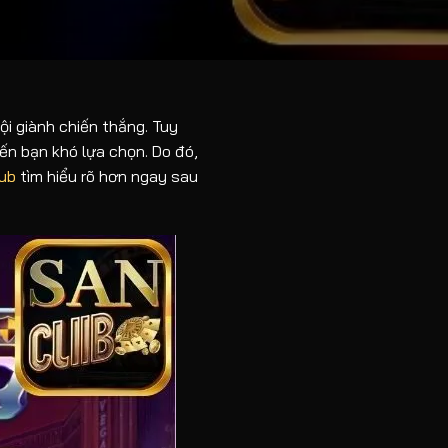
hội giành chiến thắng. Tuy
iến bạn khó lựa chọn. Do đó,
ub
tìm hiểu rõ hơn ngay sau