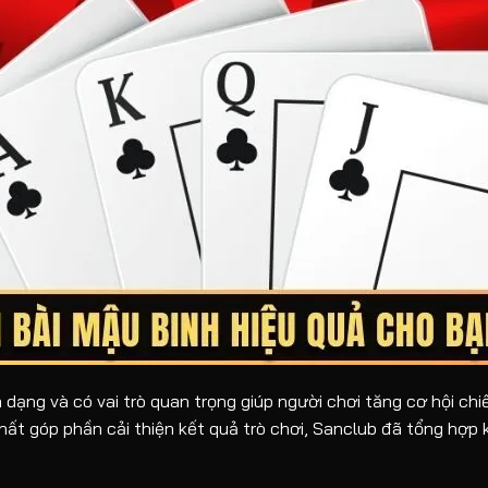
dạng và có vai trò quan trọng giúp người chơi tăng cơ hội chi
t góp phần cải thiện kết quả trò chơi, Sanclub đã tổng hợp 