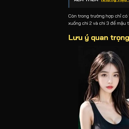
Còn trong trường hợp chỉ có 1 
xuống chi 2 và chi 3 để mậu t
Lưu ý quan trọn