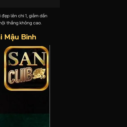
 đẹp lên chi 1, giảm dần
ơ hội thắng không cao.
ài Mậu Binh