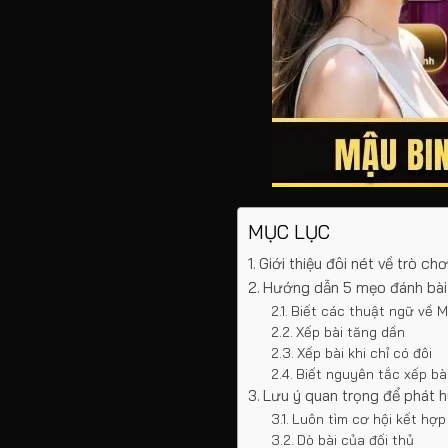
MỤC LỤC
Giới thiệu đôi nét về trò ch
Hướng dẫn 5 mẹo đánh bài 
Biết các thuật ngữ về 
Xếp bài tăng dần
Xếp bài khi chỉ có đôi
Biết nguyên tắc xếp bà
Lưu ý quan trọng để phát 
Luôn tìm cơ hội kết hợp 
Dò bài của đối thủ