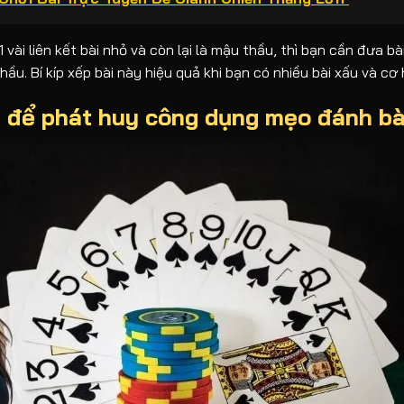
vài liên kết bài nhỏ và còn lại là mậu thầu, thì bạn cần đưa bài
hầu. Bí kíp xếp bài này hiệu quả khi bạn có nhiều bài xấu và c
g để phát huy công dụng mẹo đánh b