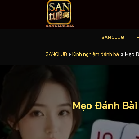
Bỏ
qua
nội
dung
SANCLUB
SANCLUB
»
Kinh nghiệm đánh bài
»
Mẹo Đ
Mẹo Đánh Bài 