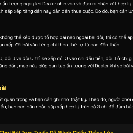
 ấn tượng ngay khi Dealer nhìn vào và đưa ra nhận xét hợp lý
h sắp xếp tăng dần này dẫn đến thua cuộc. Do đó, bạn cần lưu
i
không thể xếp được tổ hợp bài nào ngoài bài đôi, thì có thể 
bạn xếp đôi bài vào từng chi theo thứ tự từ cao đến thấp.
10, đôi J và đôi Q thì sẽ xếp đôi Q vào chi đầu tiên, đôi J ở chi g
ng dần, mẹo này giúp bạn tạo ấn tượng với Dealer khi so bài 
bài
t quan trọng và bạn cần ghi nhớ thật kỹ. Theo đó, người chơi 
ều, bạn nên cân nhắc sắp xếp hợp lý trên cả 3 chi để đảm bảo
Chơi Bài Trực Tuyến Dễ Giành Chiến Thắng Lớn