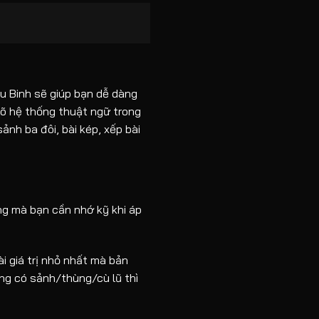
u Binh sẽ giúp bạn dễ dàng
 rõ hệ thống thuật ngữ trong
nh ba đôi, bài kép, xếp bài
ọng mà bạn cần nhớ kỹ khi áp
ài giá trị nhỏ nhất mà bản
ang có sảnh/thùng/cù lũ thì