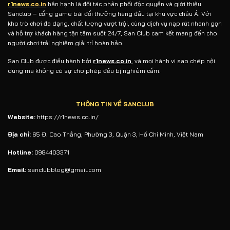
r1news.co.in
hân hạnh là đối tác phân phối độc quyền và giới thiệu
Sanclub – cổng game bài đổi thưởng hàng đầu tại khu vực châu Á. Với
kho trò chơi đa dạng, chất lượng vượt trội, cùng dịch vụ nạp rút nhanh gọn
và hỗ trợ khách hàng tận tâm suốt 24/7, San Club cam kết mang đến cho
người chơi trải nghiệm giải trí hoàn hảo.
San Club được điều hành bởi
r1news.co.in
, và mọi hành vi sao chép nội
dung mà không có sự cho phép đều bị nghiêm cấm.
THÔNG TIN VỀ SANCLUB
Website:
https://r1news.co.in/
Địa chỉ:
65 Đ. Cao Thắng, Phường 3, Quận 3, Hồ Chí Minh, Việt Nam
Hotline:
0984403371
Email:
sanclubblog@gmail.com