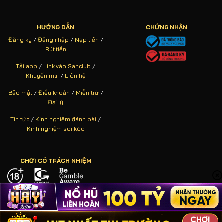
HƯỚNG DẪN
CHỨNG NHẬN
Đăng ký
/
Đăng nhập
/
Nạp tiền
/
Rút tiền
Tải app
/
Link vào Sanclub
/
Khuyến mãi
/
Liên hệ
Bảo mật
/
Điều khoản
/
Miễn trừ
/
Đại lý
Tin tức
/
Kinh nghiệm đánh bài
/
Kinh nghiệm soi kèo
CHƠI CÓ TRÁCH NHIỆM