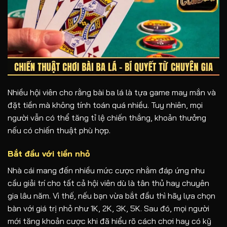
Nhiều hội viên cho rằng bài ba lá là tựa game may mắn và
đặt tiền mà không tính toán quá nhiều. Tuy nhiên, mọi
người vẫn có thể tăng tỉ lệ chiến thắng, khoản thưởng
nếu có chiến thuật phù hợp.
Bắt đầu với tiền nhỏ
Nhà cái mang đến nhiều mức cược nhằm đáp ứng nhu
cầu giải trí cho tất cả hội viên dù là tân thủ hay chuyên
gia lâu năm. Vì thế, nếu bạn vừa bắt đầu thì hãy lựa chọn
bàn với giá trị nhỏ như 1K, 2K, 3K, 5K. Sau đó, mọi người
mới tăng khoản cược khi đã hiểu rõ cách chơi hay có kỹ