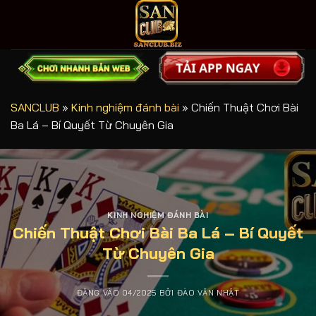
Bỏ
qua
nội
dung
SANCLUB
»
Kinh nghiệm đánh bài
»
Chiến Thuật Chơi Bài
Ba Lá – Bí Quyết Từ Chuyên Gia
KINH NGHIỆM ĐÁNH BÀI
Chiến Thuật Chơi Bài Ba Lá – Bí Quyết
Từ Chuyên Gia
ĐĂNG VÀO
04/2025
BỞI
ĐÀO VĂN NHẬT