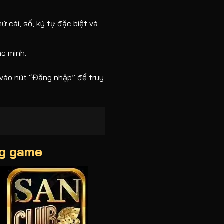
ữ cái, số, ký tự đặc biệt và
c minh.
n vào nút “Đăng nhập” để truy
ng game