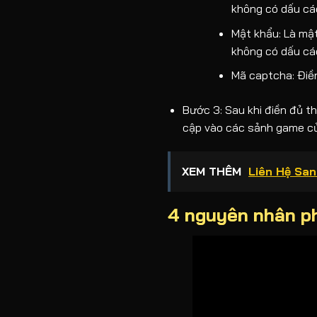
không có dấu các
Mật khẩu: Là mật
không có dấu cá
Mã captcha: Điền
Bước 3: Sau khi điền đủ t
cập vào các sảnh game củ
XEM THÊM
Liên Hệ Sa
4 nguyên nhân p