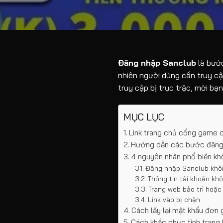
Đăng nhập Sanclub
là bước
nhiên người dùng cần truy c
truy cập bị trục trặc, mời b
MỤC LỤC
Link trang chủ cổng game 
Hướng dẫn các bước đăng 
4 nguyên nhân phổ biến k
Đăng nhập Sanclub khôn
Thông tin tài khoản kh
Trang web bảo trì hoặc 
Link vào bị chặn
Cách lấy lại mật khẩu đơn
Cách khắc phục tình trạng l