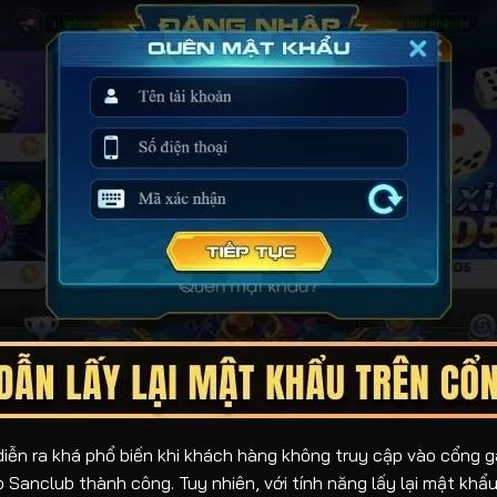
diễn ra khá phổ biến khi khách hàng không truy cập vào cổng
Sanclub thành công. Tuy nhiên, với tính năng lấy lại mật khẩu