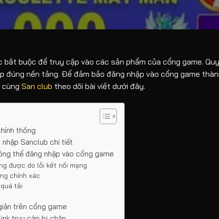
 bắt buộc để truy cập vào các sản phẩm của cổng game. Quy t
ập đúng nền tảng. Để đảm bảo đăng nhập vào cổng game thành 
ạn cùng
San club
theo dõi bài viết dưới đây.
chính thống
nhập Sanclub chi tiết
hông thể đăng nhập vào cổng game
g được do lỗi kết nối mạng
ông chính xác
quá tải
 giản trên cổng game
ink truy cập bị chặn