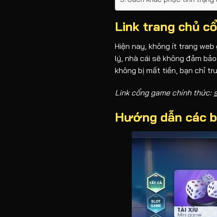
Link trang chủ c
Hiện nay, không ít trang web
lý, nhà cái sẽ không đảm bảo
không bị mất tiền, bạn chỉ t
Link cổng game chính thức:
Hướng dẫn các b