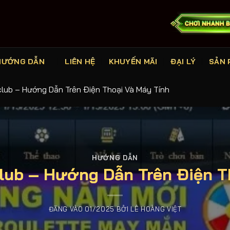
HƯỚNG DẪN
LIÊN HỆ
KHUYẾN MÃI
ĐẠI LÝ
SẢN 
ub – Hướng Dẫn Trên Điện Thoại Và Máy Tính
HƯỚNG DẪN
ub – Hướng Dẫn Trên Điện T
ĐĂNG VÀO
01/2025
BỞI
LÊ HOÀNG VIỆT