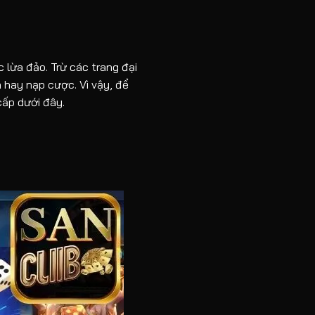
 lừa đảo. Trừ các trang đại
 hay nạp cược. Vì vậy, để
ấp dưới đây.