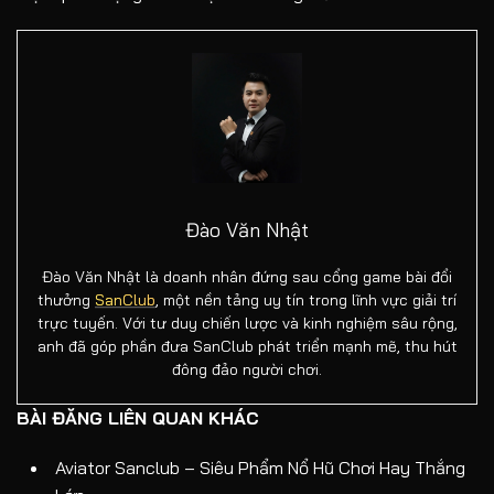
Đào Văn Nhật
Đào Văn Nhật là doanh nhân đứng sau cổng game bài đổi
thưởng
SanClub
, một nền tảng uy tín trong lĩnh vực giải trí
trực tuyến. Với tư duy chiến lược và kinh nghiệm sâu rộng,
anh đã góp phần đưa SanClub phát triển mạnh mẽ, thu hút
đông đảo người chơi.
BÀI ĐĂNG LIÊN QUAN KHÁC
Aviator Sanclub – Siêu Phẩm Nổ Hũ Chơi Hay Thắng