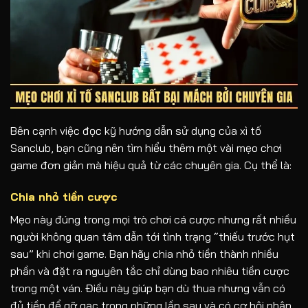
Bên cạnh việc đọc kỹ hướng dẫn sử dụng của xì tố
Sanclub, bạn cũng nên tìm hiểu thêm một vài mẹo chơi
game đơn giản mà hiệu quả từ các chuyên gia. Cụ thể là:
Chia nhỏ tiền cược
Mẹo này đúng trong mọi trò chơi cá cược nhưng rất nhiều
người không quan tâm dẫn tới tình trạng “thiếu trước hụt
sau” khi chơi game. Bạn hãy chia nhỏ tiền thành nhiều
phần và đặt ra nguyên tắc chỉ dùng bao nhiêu tiền cược
trong một ván. Điều này giúp bạn dù thua nhưng vẫn có
đủ tiền để gỡ gạc trong những lần sau và có cơ hội nhận