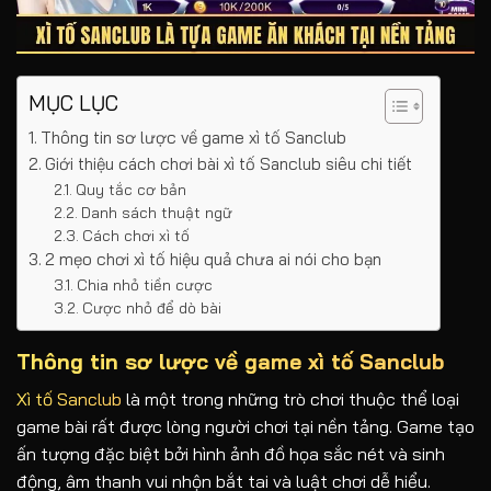
MỤC LỤC
Thông tin sơ lược về game xì tố Sanclub
Giới thiệu cách chơi bài xì tố Sanclub siêu chi tiết
Quy tắc cơ bản
Danh sách thuật ngữ
Cách chơi xì tố
2 mẹo chơi xì tố hiệu quả chưa ai nói cho bạn
Chia nhỏ tiền cược
Cược nhỏ để dò bài
Thông tin sơ lược về game xì tố Sanclub
Xì tố Sanclub
là một trong những trò chơi thuộc thể loại
game bài rất được lòng người chơi tại nền tảng. Game tạo
ấn tượng đặc biệt bởi hình ảnh đồ họa sắc nét và sinh
động, âm thanh vui nhộn bắt tai và luật chơi dễ hiểu.