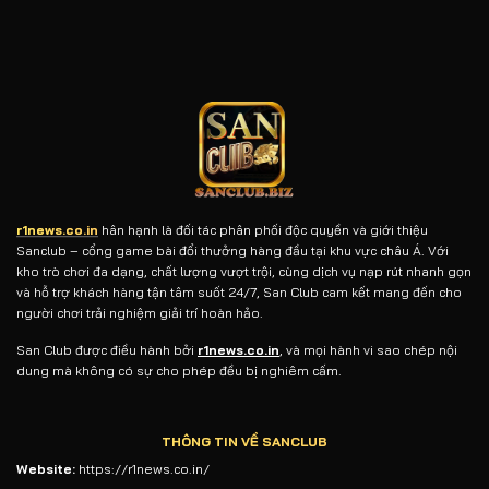
r1news.co.in
hân hạnh là đối tác phân phối độc quyền và giới thiệu
Sanclub – cổng game bài đổi thưởng hàng đầu tại khu vực châu Á. Với
kho trò chơi đa dạng, chất lượng vượt trội, cùng dịch vụ nạp rút nhanh gọn
và hỗ trợ khách hàng tận tâm suốt 24/7, San Club cam kết mang đến cho
người chơi trải nghiệm giải trí hoàn hảo.
San Club được điều hành bởi
r1news.co.in
, và mọi hành vi sao chép nội
dung mà không có sự cho phép đều bị nghiêm cấm.
THÔNG TIN VỀ SANCLUB
Website:
https://r1news.co.in/