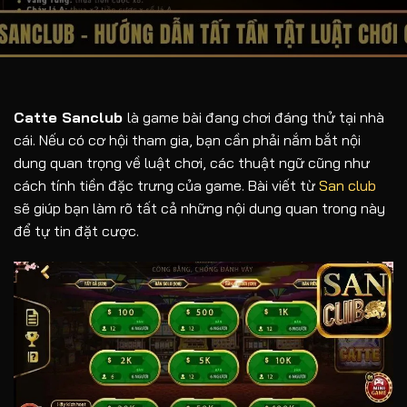
Catte Sanclub
là game bài đang chơi đáng thử tại nhà
cái. Nếu có cơ hội tham gia, bạn cần phải nắm bắt nội
dung quan trọng về luật chơi, các thuật ngữ cũng như
cách tính tiền đặc trưng của game. Bài viết từ
San club
sẽ giúp bạn làm rõ tất cả những nội dung quan trong này
để tự tin đặt cược.