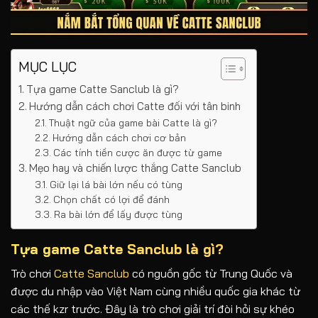
MỤC LỤC
Tựa game Catte Sanclub là gì?
Hướng dẫn cách chơi Catte đối với tân binh
Thuật ngữ của game bài Catte là gì?
Hướng dẫn cách chơi cơ bản
Các tính tiền cược ăn được từ game
Mẹo hay và chiến lược thắng Catte Sanclub
Giữ lại lá bài lớn nếu có tùng
Chọn chất có lợi để đánh
Ra bài lớn để lấy được tùng
Tựa game Catte Sanclub là gì?
Trò chơi
Catte Sanclub
có nguồn gốc từ Trung Quốc và
được du nhập vào Việt Nam cùng nhiều quốc gia khác từ
các thế kzr trước. Đây là trò chơi giải trí đòi hỏi sự khéo