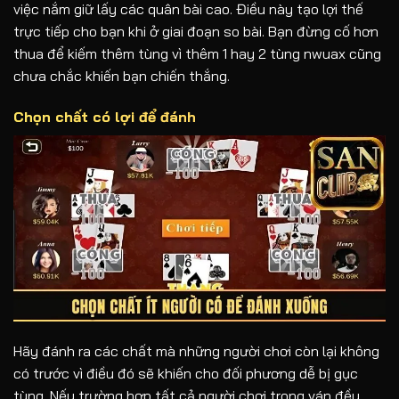
việc nắm giữ lấy các quân bài cao. Điều này tạo lợi thế
trực tiếp cho bạn khi ở giai đoạn so bài. Bạn đừng cố hơn
thua để kiếm thêm tùng vì thêm 1 hay 2 tùng nwuax cũng
chưa chắc khiến bạn chiến thắng.
Chọn chất có lợi để đánh
Hãy đánh ra các chất mà những người chơi còn lại không
có trước vì điều đó sẽ khiến cho đối phương dễ bị gục
tùng. Nếu trường hợp tất cả người chơi trong ván đều