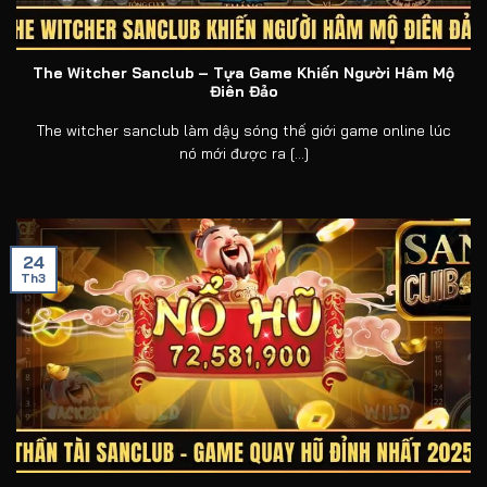
The Witcher Sanclub – Tựa Game Khiến Người Hâm Mộ
Điên Đảo
The witcher sanclub làm dậy sóng thế giới game online lúc
nó mới được ra [...]
24
Th3