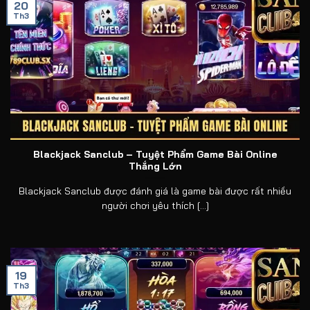
20
Th3
Blackjack Sanclub – Tuyệt Phẩm Game Bài Online
Thắng Lớn
Blackjack Sanclub được đánh giá là game bài được rất nhiều
người chơi yêu thích [...]
19
Th3