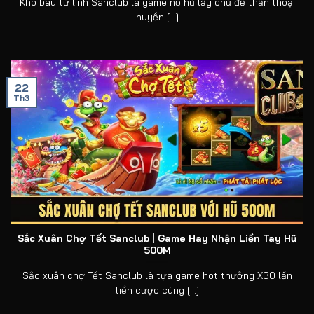
Kho báu tứ linh Sanclub là game nổ hũ lấy chủ đề thần thoại
huyền [...]
22
Th3
Sắc Xuân Chợ Tết Sanclub | Game Hay Nhận Liền Tay Hũ
500M
Sắc xuân chợ Tết Sanclub là tựa game hot thưởng X30 lần
tiền cược cùng [...]