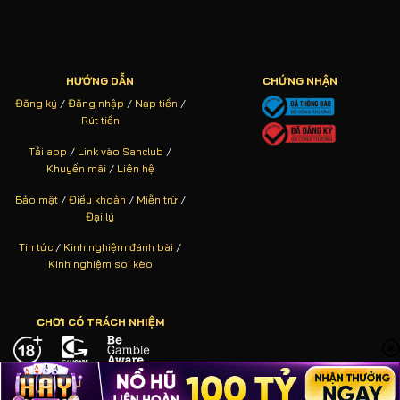
HƯỚNG DẪN
CHỨNG NHẬN
Đăng ký
/
Đăng nhập
/
Nạp tiền
/
Rút tiền
Tải app
/
Link vào Sanclub
/
Khuyến mãi
/
Liên hệ
Bảo mật
/
Điều khoản
/
Miễn trừ
/
Đại lý
Tin tức
/
Kinh nghiệm đánh bài
/
Kinh nghiệm soi kèo
CHƠI CÓ TRÁCH NHIỆM