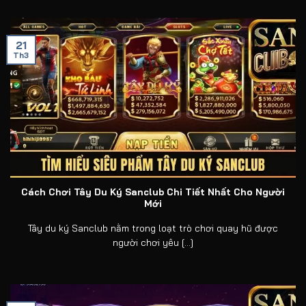
21
Th3
Cách Chơi Tây Du Ký Sanclub Chi Tiết Nhất Cho Người
Mới
Tây du ký Sanclub nằm trong loạt trò chơi quay hũ được
người chơi yêu [...]