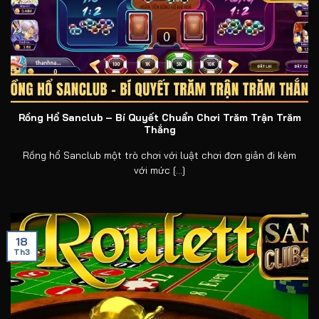
Rồng Hổ Sanclub – Bí Quyết Chuẩn Chơi Trăm Trận Trăm
Thắng
Rồng hổ Sanclub một trò chơi với luật chơi đơn giản đi kèm
với mức [...]
18
Th3