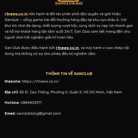
r1news.co.in
hân hạnh là đối tác phân phối độc quyền và giới thiệu
Sanclub – cổng game bài đổi thưởng hàng đầu tại khu vực châu Á. Với
kho trò chơi đa dạng, chất lượng vượt trội, cùng dịch vụ nạp rút nhanh gọn
và hỗ trợ khách hàng tận tâm suốt 24/7, San Club cam kết mang đến cho
người chơi trải nghiệm giải trí hoàn hảo.
San Club được điều hành bởi
r1news.co.in
, và mọi hành vi sao chép nội
dung mà không có sự cho phép đều bị nghiêm cấm.
THÔNG TIN VỀ SANCLUB
Website:
https://r1news.co.in/
Địa chỉ:
65 Đ. Cao Thắng, Phường 3, Quận 3, Hồ Chí Minh, Việt Nam
Hotline:
0984403371
Email:
sanclubblog@gmail.com