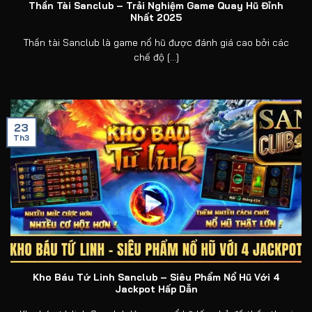
Thần Tài Sanclub – Trải Nghiệm Game Quay Hũ Đỉnh
Nhất 2025
Thần tài Sanclub là game nổ hũ được đánh giá cao bởi các
chế độ [...]
23
Th3
Kho Báu Tứ Linh Sanclub – Siêu Phẩm Nổ Hũ Với 4
Jackpot Hấp Dẫn