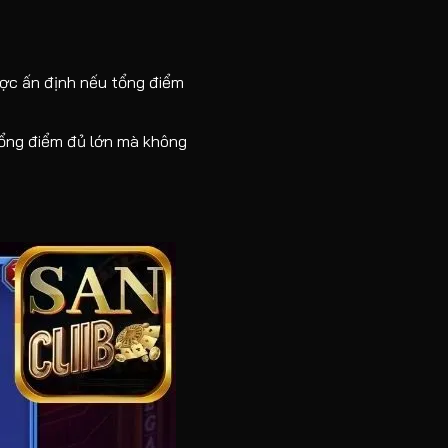
ược ấn định nếu tổng điểm
 tổng điểm đủ lớn mà không