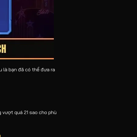
u là bạn đã có thể đưa ra
ng vượt quá 21 sao cho phù
n