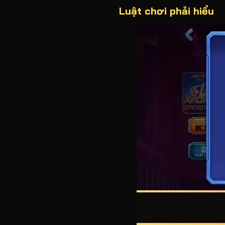
Luật chơi phải hiểu