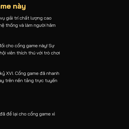
game này
 giải trí chất lượng cao
 hệ thống và làm người hâm
 đối cho cổng game này! Sự
hội viên thích thú với trò chơi
hế kỷ XVI. Cổng game đã nhanh
ay trên nền tảng trực tuyến
đã để lại cho cổng game xì