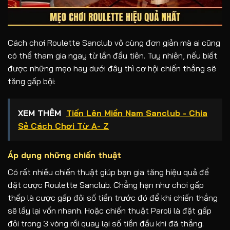
Cách chơi Roulette Sanclub vô cùng đơn giản mà ai cũng
có thể tham gia ngay từ lần đầu tiên. Tuy nhiên, nếu biết
được những mẹo hay dưới đây thì cơ hội chiến thắng sẽ
tăng gấp bội:
XEM THÊM
Tiến Lên Miền Nam Sanclub - Chia
Sẻ Cách Chơi Từ A- Z
Áp dụng những chiến thuật
Có rất nhiều chiến thuật giúp bạn gia tăng hiệu quả để
đặt cược Roulette Sanclub. Chẳng hạn như chơi gấp
thếp là cược gấp đôi số tiền trước đó để khi chiến thắng
sẽ lấy lại vốn nhanh. Hoặc chiến thuật Paroli là đặt gấp
đôi trong 3 vòng rồi quay lại số tiền đầu khi đã thắng.