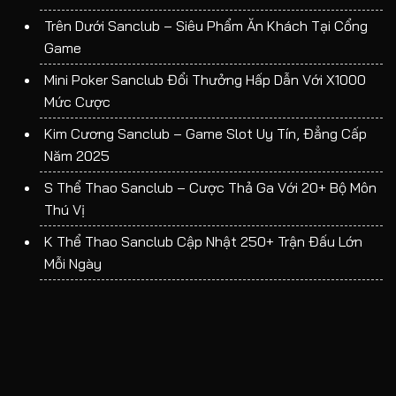
Trên Dưới Sanclub – Siêu Phẩm Ăn Khách Tại Cổng
Game
Mini Poker Sanclub Đổi Thưởng Hấp Dẫn Với X1000
Mức Cược
Kim Cương Sanclub – Game Slot Uy Tín, Đẳng Cấp
Năm 2025
S Thể Thao Sanclub – Cược Thả Ga Với 20+ Bộ Môn
Thú Vị
K Thể Thao Sanclub Cập Nhật 250+ Trận Đấu Lớn
Mỗi Ngày