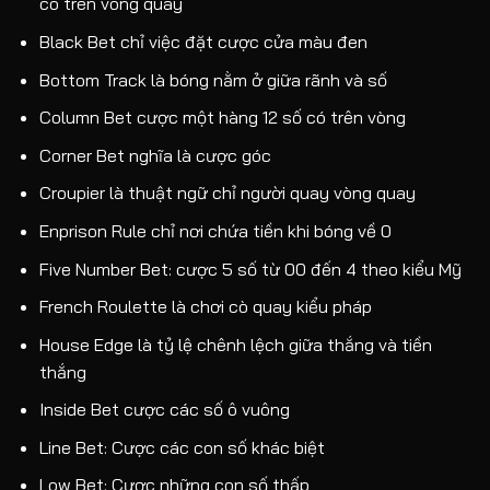
có trên vòng quay
Black Bet chỉ việc đặt cược cửa màu đen
Bottom Track là bóng nằm ở giữa rãnh và số
Column Bet cược một hàng 12 số có trên vòng
Corner Bet nghĩa là cược góc
Croupier là thuật ngữ chỉ người quay vòng quay
Enprison Rule chỉ nơi chứa tiền khi bóng về 0
Five Number Bet: cược 5 số từ 00 đến 4 theo kiểu Mỹ
French Roulette là chơi cò quay kiểu pháp
House Edge là tỷ lệ chênh lệch giữa thắng và tiền
thắng
Inside Bet cược các số ô vuông
Line Bet: Cược các con số khác biệt
Low Bet: Cược những con số thấp