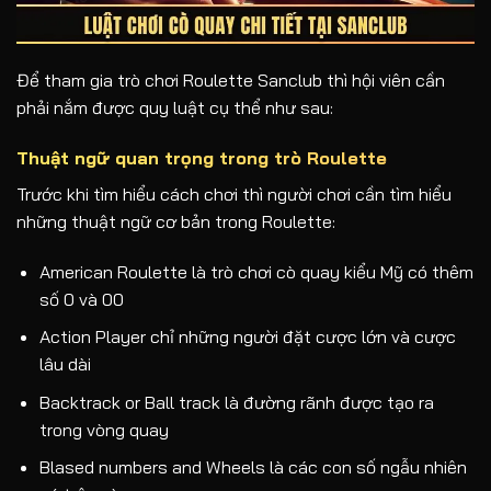
Để tham gia trò chơi Roulette Sanclub thì hội viên cần
phải nắm được quy luật cụ thể như sau:
Thuật ngữ quan trọng trong trò Roulette
Trước khi tìm hiểu cách chơi thì người chơi cần tìm hiểu
những thuật ngữ cơ bản trong Roulette:
American Roulette là trò chơi cò quay kiểu Mỹ có thêm
số 0 và 00
Action Player chỉ những người đặt cược lớn và cược
lâu dài
Backtrack or Ball track là đường rãnh được tạo ra
trong vòng quay
Blased numbers and Wheels là các con số ngẫu nhiên