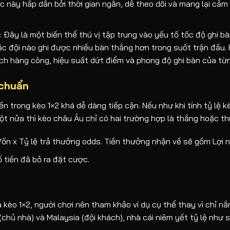
c này hấp dẫn bởi thời gian ngắn, dễ theo dõi và mang lại cảm
Đây là một biến thể thú vị tập trung vào yếu tố tốc độ ghi bà
c đội nào ghi được nhiều bàn thắng hơn trong suốt trận đấu. 
ích hàng công, hiệu suất dứt điểm và phong độ ghi bàn của từ
 chuẩn
ền trong kèo 1×2 khá dễ dàng tiếp cận. Nếu như khi tính tỷ lệ 
t nửa thì kèo châu Âu chỉ có hai trường hợp là thắng hoặc t
ốn x Tỷ lệ trả thưởng odds. Tiền thưởng nhận về sẽ gồm Lợi 
 tiền đã bỏ ra đặt cược.
kèo 1×2, người chơi nên tham khảo ví dụ cụ thể thay vì chỉ nắ
(chủ nhà) và Malaysia (đội khách), nhà cái niêm yết tỷ lệ như s