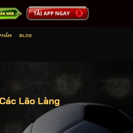
PHẨM
BLOG
 Các Lão Làng