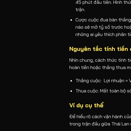
45 phút đầu tiên. Hình thứ
trận.
Cược cuộc đua bàn thắng: 
nào sẽ mở tỷ số trước hoặ
những ai yêu thích phân t
Nguyên tắc tính tiền
Nhìn chung, cách thức tính ti
hoàn tiền hoặc thắng thua mộ
Thắng cuộc: Lợi nhuận = V
Thua cuộc: Mất toàn bộ số
Ví dụ cụ thể
Để hiểu rõ cách vận hành của 
trong trận đấu giữa Thái Lan 