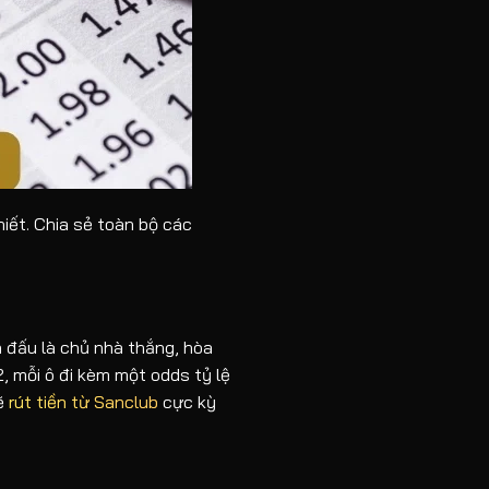
hiết. Chia sẻ toàn bộ các
n đấu là chủ nhà thắng, hòa
2, mỗi ô đi kèm một odds tỷ lệ
sẽ
rút tiền từ Sanclub
cực kỳ