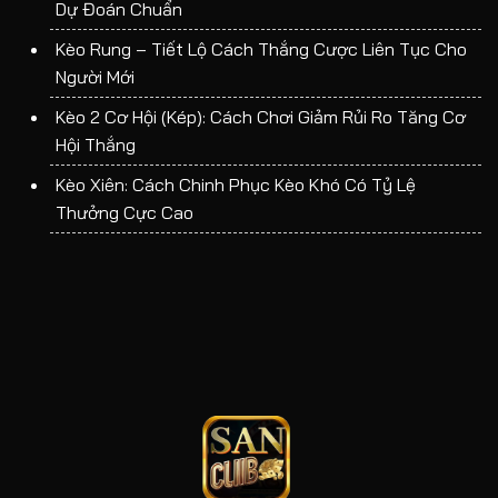
Dự Đoán Chuẩn
Kèo Rung – Tiết Lộ Cách Thắng Cược Liên Tục Cho
Người Mới
Kèo 2 Cơ Hội (Kép): Cách Chơi Giảm Rủi Ro Tăng Cơ
Hội Thắng
Kèo Xiên: Cách Chinh Phục Kèo Khó Có Tỷ Lệ
Thưởng Cực Cao