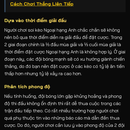
Cách Chơi Thắng Liên Tiếp
Dựa vào thời điểm giải đấu
Người chơi soi kèo Ngoại hạng Anh chắc chắn sẽ không
nên bỏ qua thời điểm diễn ra giải đấu để đặt cược. Trong
2 giai đoạn chính là ⅓ đầu mùa giải và ⅓ cuối mùa giải là
thời điểm đặt cược Ngoại hạng Anh là không hợp lý. Ở giai
đoạn này, các đội bóng mạnh sẽ có xu hướng giành chiến
thắng, do đó bạn nên đặt cược ở các kèo có tỷ lệ ăn tiền
thấp hơn nhưng tỷ lệ xảy ra cao hơn.
Phân tích phong độ
Nếu tính huống, đội bóng lớn gặp khủng hoảng và phong
độ thi đấu không ổn định thì rất dễ thua cuộc trong các
trận đấu tiếp theo. Có rất nhiều trường hợp người chơi
quá phụ thuộc tin vào những báo cáo mà dẫn đến thua
cược. Do đó, người chơi cần lưu ý vào phong độ của 2 đội