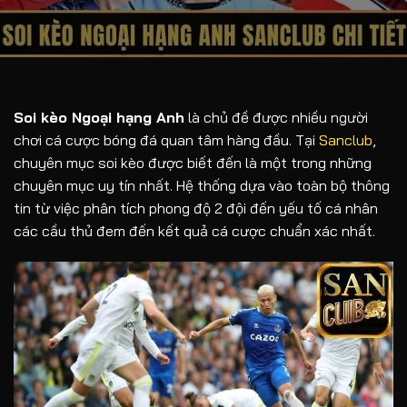
Soi kèo Ngoại hạng Anh
là chủ đề được nhiều người
chơi cá cược bóng đá quan tâm hàng đầu. Tại
Sanclub
,
chuyên mục soi kèo được biết đến là một trong những
chuyên mục uy tín nhất. Hệ thống dựa vào toàn bộ thông
tin từ việc phân tích phong độ 2 đội đến yếu tố cá nhân
các cầu thủ đem đến kết quả cá cược chuẩn xác nhất.