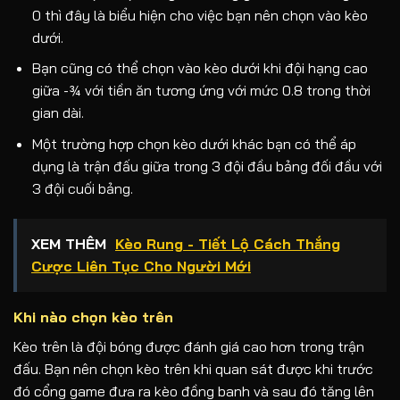
0 thì đây là biểu hiện cho việc bạn nên chọn vào kèo
dưới.
Bạn cũng có thể chọn vào kèo dưới khi đội hạng cao
giữa -¾ với tiền ăn tương ứng với mức 0.8 trong thời
gian dài.
Một trường hợp chọn kèo dưới khác bạn có thể áp
dụng là trận đấu giữa trong 3 đội đầu bảng đối đầu với
3 đội cuối bảng.
XEM THÊM
Kèo Rung - Tiết Lộ Cách Thắng
Cược Liên Tục Cho Người Mới
Khi nào chọn kèo trên
Kèo trên là đội bóng được đánh giá cao hơn trong trận
đấu. Bạn nên chọn kèo trên khi quan sát được khi trước
đó cổng game đưa ra kèo đồng banh và sau đó tăng lên