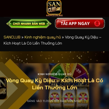
Bỏ
qua
nội
dung
SANCLUB
»
Kinh nghiệm quay hũ
»
Vòng Quay Kỳ Diệu –
Kích Hoạt Là Có Liền Thưởng Lớn
KINH NGHIỆM QUAY HŨ
Vòng Quay Kỳ Diệu – Kích Hoạt Là Có
Liền Thưởng Lớn
ĐĂNG VÀO
11/2025
BỞI
ĐÀO VĂN NHẬT