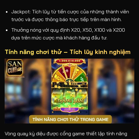
Jackpot: Tích lũy từ tiền cược của những thành viên
trước và được thông báo trực tiếp trên màn hình.
Thưởng nóng với quy định X20, X50, X100 và X200
dựa trên mức cược mà khách hàng đầu tư.
Tính năng chơi thử – Tích lũy kinh nghiệm
Vòng quay kỳ diệu được cổng game thiết lập tính năng