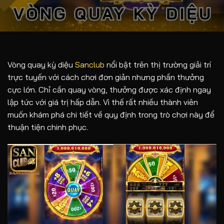
Vòng quay kỳ diệu
Sanclub
nổi bật trên thị trường giải trí
trực tuyến với cách chơi đơn giản nhưng phần thưởng
cực lớn. Chỉ cần quay vòng, thưởng được xác định ngay
lập tức với giá trị hấp dẫn. Vì thế rất nhiều thành viên
muốn khám phá chi tiết về quy định trong trò chơi này để
thuận tiện chinh phục.