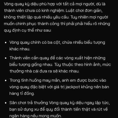
Vòng quay kỳ diệu phù hợp với tất cả mọi người, dù là
thành viên chưa có kinh nghiệm. Luật chơi đơn giản,
không thiết lập quá nhiều yêu cầu. Tuy nhiên mọi người
muốn chinh phục thành công thì phải phải hiểu rõ những
quy định cụ thể như sau:
Vòng quay chính có ba cột, chứa nhiều biểu tượng
khác nhau.
Thành viên cần quay để các vòng xuất hiện những
biểu tượng giống nhau. Tùy thuộc theo hình ảnh, mức
thưởng nhà cái đưa ra sẽ khác nhau.
Trong tình huống may mắn, anh em được bước vào
vòng quay đặc biệt với giá trị jackpot khủng nên bán
hàng tỉ đồng.
Sân chơi trả thưởng Vòng quay kỳ diệu ngay lập tức,
bạn sử dụng xu để quy đổi thành tiền thật và rút về
ngân hàng nếu mong muốn.