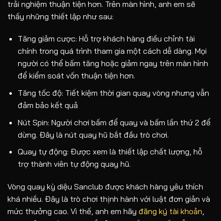
trải nghiệm thuận tiện hơn. Trên màn hình, anh em sẽ
thấy những thiết lập như sau:
Tăng giảm cược: Hỗ trợ khách hàng điều chỉnh tài
chính trong quá trình tham gia một cách dễ dàng. Mọi
người có thể bấm tăng hoặc giảm ngay trên màn hình
để kiểm soát vốn thuận tiện hơn.
Tăng tốc độ: Tiết kiệm thời gian quay vòng nhưng vẫn
đảm bảo kết quả
Nút Spin: Người chơi bấm để quay và bấm lần thứ 2 để
dừng. Đây là nút quay hũ bắt đầu trò chơi.
Quay tự động: Được xem là thiết lập chất lượng, hỗ
trợ thành viên tự động quay hũ.
Vòng quay kỳ diệu Sanclub được khách hàng yêu thích
khá nhiều. Đây là trò chơi thịnh hành với luật đơn giản và
mức thưởng cao. Vì thế, anh em hãy
đăng ký tài khoản
,