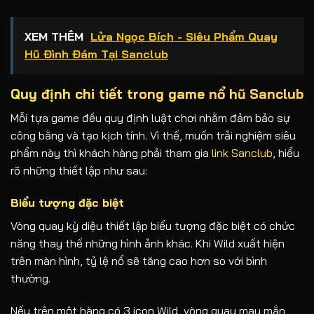
XEM THÊM
Lửa Ngọc Bích - Siêu Phẩm Quay
Hũ Đình Đám Tại Sanclub
Quy định chi tiết trong game nổ hũ Sanclub
Mỗi tựa game đều quy định luật chơi nhằm đảm bảo sự
công bằng và tạo kịch tính. Vì thế, muốn trải nghiệm siêu
phẩm này thì khách hàng phải tham gia
link Sanclub
, hiểu
rõ những thiết lập như sau:
Biểu tượng đặc biệt
Vòng quay kỳ diệu thiết lập biểu tượng đặc biệt có chức
năng thay thế những hình ảnh khác. Khi Wild xuất hiện
trên màn hình, tỷ lệ nổ sẽ tăng cao hơn so với bình
thường.
Nếu trên một hàng có 3 icon Wild, vòng quay may mắn