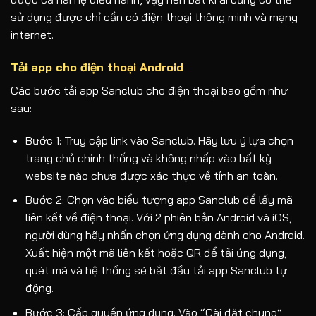
sử dụng được chỉ cần có điện thoại thông minh và mạng
internet.
Tải app cho điện thoại Android
Các bước tải app Sanclub cho điện thoại bao gồm như
sau:
Bước 1: Truy cập
link vào Sanclub
. Hãy lưu ý lựa chọn
trang chủ chính thống và không nhấp vào bất kỳ
website nào chưa được xác thực về tính an toàn.
Bước 2: Chọn vào biểu tượng app Sanclub để lấy mã
liên kết về điện thoại. Với 2 phiên bản Android và iOS,
người dùng hãy nhấn chọn ứng dụng dành cho Android.
Xuất hiện một mã liên kết hoặc QR để tải ứng dụng,
quét mã và hệ thống sẽ bắt đầu tải app Sanclub tự
động.
Bước 3: Cấp quyền ứng dụng. Vào “Cài đặt chung”,