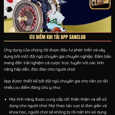
Ứng dụng của chúng tôi được đầu tư phát triển và xây
dựng bởi một đội ngũ chuyên gia chuyên nghiệp. Đảm bảo
mang đến trải nghiệm cá cược trực tuyến với các tinh
năng hấp dẫn, độc đáo cho người chơi.
App được thiết kế bởi đội ngũ chuyên gia cho nên có rất
nhiều ưu điểm đáng chú ý như:
Mọi tính năng được cung cấp rất thân thiện và dễ sử
dụng cho người chơi. Mọi thao tác cực kì đơn giản và
khoa học, người chơi sẽ không bị rối mắt khi sử dụng.