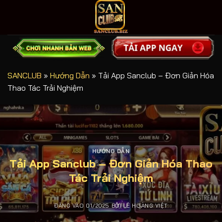
Bỏ
qua
nội
dung
SANCLUB
»
Hướng Dẫn
»
Tải App Sanclub – Đơn Giản Hóa
Thao Tác Trải Nghiệm
HƯỚNG DẪN
Tải App Sanclub – Đơn Giản Hóa Thao
Tác Trải Nghiệm
ĐĂNG VÀO
01/2025
BỞI
LÊ HOÀNG VIỆT