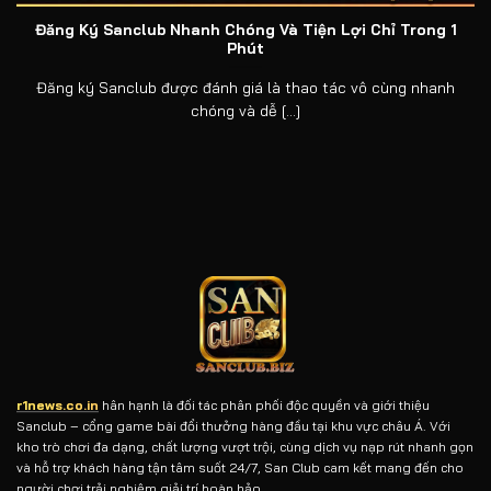
Đăng Ký Sanclub Nhanh Chóng Và Tiện Lợi Chỉ Trong 1
Phút
Đăng ký Sanclub được đánh giá là thao tác vô cùng nhanh
chóng và dễ [...]
r1news.co.in
hân hạnh là đối tác phân phối độc quyền và giới thiệu
Sanclub – cổng game bài đổi thưởng hàng đầu tại khu vực châu Á. Với
kho trò chơi đa dạng, chất lượng vượt trội, cùng dịch vụ nạp rút nhanh gọn
và hỗ trợ khách hàng tận tâm suốt 24/7, San Club cam kết mang đến cho
người chơi trải nghiệm giải trí hoàn hảo.