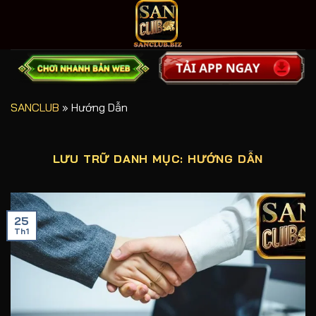
Bỏ
qua
nội
dung
SANCLUB
»
Hướng Dẫn
LƯU TRỮ DANH MỤC:
HƯỚNG DẪN
25
Th1