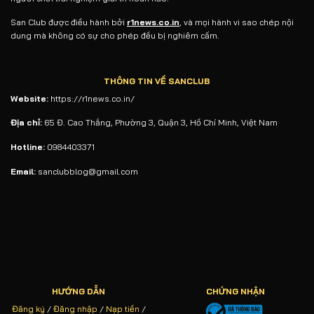
San Club được điều hành bởi
r1news.co.in
, và mọi hành vi sao chép nội
dung mà không có sự cho phép đều bị nghiêm cấm.
THÔNG TIN VỀ SANCLUB
Website:
https://r1news.co.in/
Địa chỉ:
65 Đ. Cao Thắng, Phường 3, Quận 3, Hồ Chí Minh, Việt Nam
Hotline:
0984403371
Email:
sanclubblog@gmail.com
HƯỚNG DẪN
CHỨNG NHẬN
Đăng ký
/
Đăng nhập
/
Nạp tiền
/