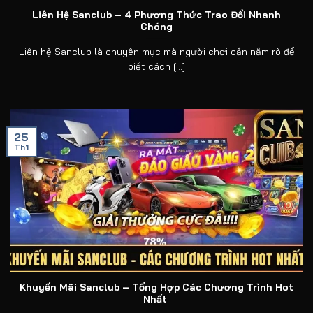
Liên Hệ Sanclub – 4 Phương Thức Trao Đổi Nhanh
Chóng
Liên hệ Sanclub là chuyên mục mà người chơi cần nắm rõ để
biết cách [...]
25
Th1
Khuyến Mãi Sanclub – Tổng Hợp Các Chương Trình Hot
Nhất