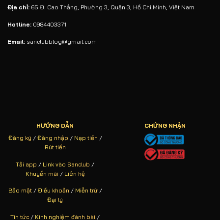
Địa chỉ:
65 Đ. Cao Thắng, Phường 3, Quận 3, Hồ Chí Minh, Việt Nam
Hotline:
0984403371
Email:
sanclubblog@gmail.com
HƯỚNG DẪN
CHỨNG NHẬN
Đăng ký
/
Đăng nhập
/
Nạp tiền
/
Rút tiền
Tải app
/
Link vào Sanclub
/
Khuyến mãi
/
Liên hệ
Bảo mật
/
Điều khoản
/
Miễn trừ
/
Đại lý
Tin tức
/
Kinh nghiệm đánh bài
/