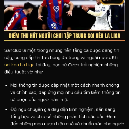
Sanclub là một trong những nền tảng cá cược đáng tin
cậy, cung cấp tin tức bóng đá trong và ngoài nước. Khi
soi kèo La Liga
tại đây, bạn sẽ được trải nghiệm những
điều tuyệt vời như:
Mọi thông tin được cập nhật một cách nhanh chóng
và chính xác, đáp ứng mọi nhu cầu tìm kiếm thông tin
cá cược của người hâm mộ.
Đội ngũ chuyên gia dày dặn kinh nghiệm, sẵn sàng
tổng hợp và chia sẻ những phân tích sâu sắc. Đem
đến những mẹo cược hiệu quả và chuẩn xác cho người