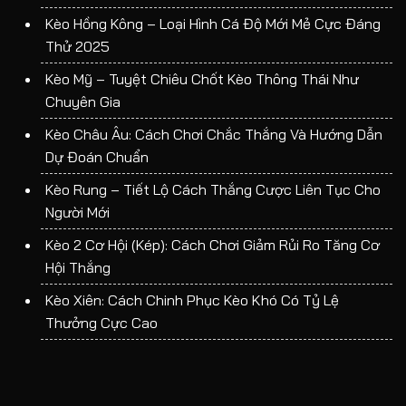
Kèo Hồng Kông – Loại Hình Cá Độ Mới Mẻ Cực Đáng
Thử 2025
Kèo Mỹ – Tuyệt Chiêu Chốt Kèo Thông Thái Như
Chuyên Gia
Kèo Châu Âu: Cách Chơi Chắc Thắng Và Hướng Dẫn
Dự Đoán Chuẩn
Kèo Rung – Tiết Lộ Cách Thắng Cược Liên Tục Cho
Người Mới
Kèo 2 Cơ Hội (Kép): Cách Chơi Giảm Rủi Ro Tăng Cơ
Hội Thắng
Kèo Xiên: Cách Chinh Phục Kèo Khó Có Tỷ Lệ
Thưởng Cực Cao