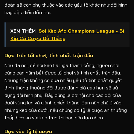
đoán sẽ còn phụ thuộc vào các yếu tố khác như đội hình
hay đặc điểm lối chơi.
XEM THÊM
Soi Kèo Afc Champions League - Bí
Kíp Cá Cược Dễ Thắng
Dựa trên lối chơi, tính chất trận đấu
Như đã nói, để soi kèo La Liga thành công, người chơi
cũng cần nắm bắt được lối chơi và tính chất trận đấu.
Những trận không có quá nhiều yếu tố tính chất quyết
định thông thường đội được đánh giá cao hơn sẽ sử
dụng đội hình phụ. Đây cũng là cơ hội cho các đội cửa
dưới vùng lên và giành chiến thắng. Bạn nên chú ý vào
những kèo cửa dưới, nếu chúng có tỷ lệ cược ăn thưởng
thấp hơn so với kèo trên thì bạn nên lựa chọn.
Dựa vào tỷ lệ cược