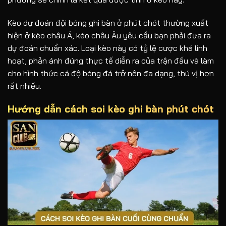
Kèo dự đoán đội bóng ghi bàn ở phút chót thường xuất
hiện ở kèo châu Á, kèo châu Âu yêu cầu bạn phải đưa ra
dự đoán chuẩn xác. Loại kèo này có tỷ lệ cược khá linh
hoạt, phản ánh đúng thực tế diễn ra của trận đấu và làm
cho hình thức cá độ bóng đá trở nên đa dạng, thú vị hơn
rất nhiều.
Hướng dẫn cách soi kèo ghi bàn phút chót