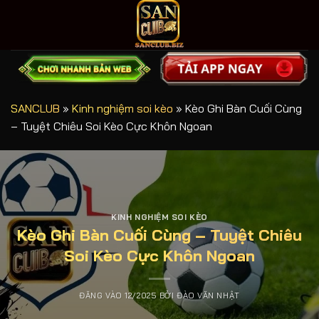
Bỏ
qua
nội
dung
SANCLUB
»
Kinh nghiệm soi kèo
»
Kèo Ghi Bàn Cuối Cùng
– Tuyệt Chiêu Soi Kèo Cực Khôn Ngoan
KINH NGHIỆM SOI KÈO
Kèo Ghi Bàn Cuối Cùng – Tuyệt Chiêu
Soi Kèo Cực Khôn Ngoan
ĐĂNG VÀO
12/2025
BỞI
ĐÀO VĂN NHẬT