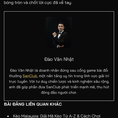
bóng tròn và chốt lời cực đã về tay.
Đào Văn Nhật
Đào Văn Nhật là doanh nhân đứng sau cổng game bài đổi
thưởng
SanClub
, một nền tảng uy tín trong lĩnh vực giải trí
trực tuyến. Với tư duy chiến lược và kinh nghiệm sâu rộng,
anh đã góp phần đưa SanClub phát triển mạnh mẽ, thu hút
đông đảo người chơi.
BÀI ĐĂNG LIÊN QUAN KHÁC
Kèo Malaysia: Giải Mã Kèo Từ A-Z & Cách Chơi