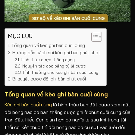
MỤC LỤC
Tổng quan về kèo ghi bàn cuối cùng
Hướng dẫn cách soi kèo ghi bàn phút chót
Hình thức cược thông dụng
Nguyên tắc đọc bảng tỷ lệ cược
Tính thưởng cho kèo ghi bàn cuối cùng
Bí quyết cược đội ghi bàn phút cuối
Tổng quan về kèo ghi bàn cuối cùng
Kèo ghi bàn cuối cùng
là hình thức bạn đặt cược xem một
đội bóng nào có bàn thắng được ghi ở phút cuối cùng của
trận đấu. Hiểu đơn giản hơn có nghĩa là sau khi trọng tài
thổi còi kết thúc thì đội bóng nào có cú sút vào lưới đối
phương sẽ chính là kết quả được tính ở kèo này.