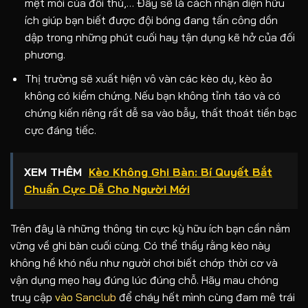
mệt mỏi của đối thủ,… Đây sẽ là cách nhận diện hữu
ích giúp bạn biết được đội bóng đang tấn công dồn
dập trong những phút cuối hay tận dụng kẽ hở của đối
phương.
Thị trường sẽ xuất hiện vô vàn các kèo dụ, kèo ảo
không có kiểm chứng. Nếu bạn không tỉnh táo và có
chứng kiến riêng rất dễ sa vào bẫy, thất thoát tiền bạc
cực đáng tiếc.
XEM THÊM
Kèo Không Ghi Bàn: Bí Quyết Bắt
Chuẩn Cực Dễ Cho Người Mới
Trên đây là những thông tin cực kỳ hữu ích bạn cần nắm
vững về ghi bàn cuối cùng. Có thể thấy rằng kèo này
không hề khó nếu như người chơi biết chớp thời cơ và
vận dụng mẹo hay đúng lúc đúng chỗ. Hãy mau chóng
truy cập
vào Sanclub
để cháy hết mình cùng đam mê trái