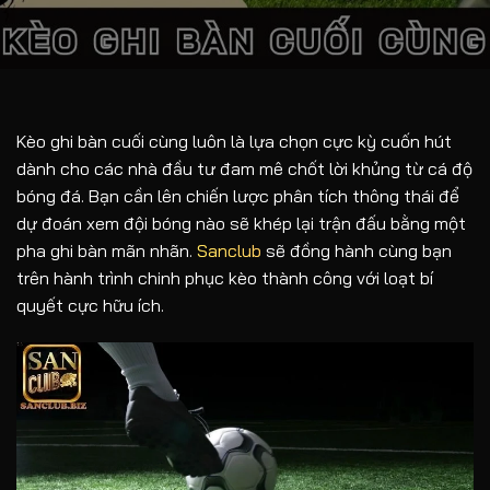
Kèo ghi bàn cuối cùng luôn là lựa chọn cực kỳ cuốn hút
dành cho các nhà đầu tư đam mê chốt lời khủng từ cá độ
bóng đá. Bạn cần lên chiến lược phân tích thông thái để
dự đoán xem đội bóng nào sẽ khép lại trận đấu bằng một
pha ghi bàn mãn nhãn.
Sanclub
sẽ đồng hành cùng bạn
trên hành trình chinh phục kèo thành công với loạt bí
quyết cực hữu ích.