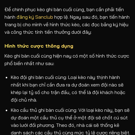
Để chinh phục kèo ghi bàn cuối cùng, bạn cần phải tiến
hành
đăng ký Sanclub
hợp lệ. Ngay sau đó, bạn tiến hành
trang bị cho mình về hình thức kèo, các đọc bảng ký hiệu
và công thức tính tiền thưởng dưới đây:
Hình thức cược thông dụng
Kèo ghi bàn cuối cùng hiện nay có một số hình thức cược
phổ biến nhất như sau:
Kèo đội ghi bàn cuối cùng: Loại kèo này thịnh hành
nhất khi bạn chỉ cần đưa ra dự đoán xem đội nào sẽ
khép lại tỷ số cho trận đấu, có thể là đội khách hoặc
đội chủ nhà.
Kèo cầu thủ ghi bàn cuối cùng: Với loại kèo này, bạn sẽ
dự đoán một cầu thủ cụ thể ở một đội sẽ chốt cú sút
vào lưới đối phương. Theo đó, nhà cái sẽ thống kê
danh sách các cầu thủ cùng mức tỷ lệ cược riêng biệt.