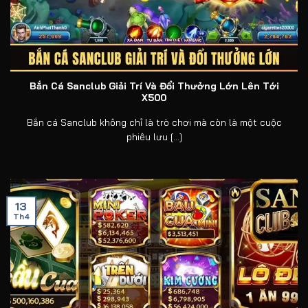
Bắn Cá Sanclub Giải Trí Và Đổi Thưởng Lớn Lên Tới
X500
Bắn cá Sanclub không chỉ là trò chơi mà còn là một cuộc
phiêu lưu [...]
13
Th4