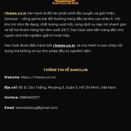
r1news.co.in
hân hạnh là đối tác phân phối độc quyền và giới thiệu
Sanclub – cổng game bài đổi thưởng hàng đầu tại khu vực châu Á. Với
kho trò chơi đa dạng, chất lượng vượt trội, cùng dịch vụ nạp rút nhanh gọn
và hỗ trợ khách hàng tận tâm suốt 24/7, San Club cam kết mang đến cho
người chơi trải nghiệm giải trí hoàn hảo.
San Club được điều hành bởi
r1news.co.in
, và mọi hành vi sao chép nội
dung mà không có sự cho phép đều bị nghiêm cấm.
THÔNG TIN VỀ SANCLUB
Website:
https://r1news.co.in/
Địa chỉ:
65 Đ. Cao Thắng, Phường 3, Quận 3, Hồ Chí Minh, Việt Nam
Hotline:
0984403371
Email:
sanclubblog@gmail.com