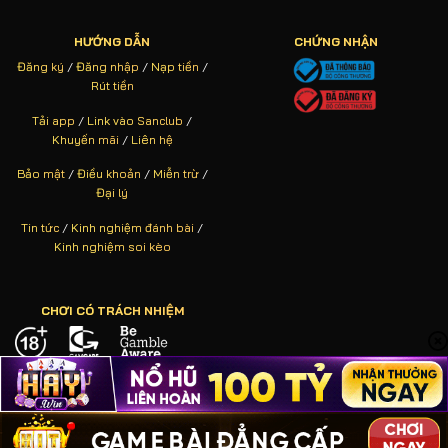
HƯỚNG DẪN
CHỨNG NHẬN
Đăng ký
/
Đăng nhập
/
Nạp tiền
/
Rút tiền
Tải app
/
Link vào Sanclub
/
Khuyến mãi
/
Liên hệ
Bảo mật
/
Điều khoản
/
Miễn trừ
/
Đại lý
Tin tức
/
Kinh nghiệm đánh bài
/
Kinh nghiệm soi kèo
CHƠI CÓ TRÁCH NHIỆM
Copyright 2026 ©
r1news.co.in