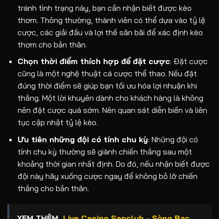
tránh tình trạng này, bạn cần nhận biết được kèo
thơm. Thông thường, thành viên có thể dựa vào tỷ lệ
cược, các giải đấu và lợi thế sân bãi để xác định kèo
thơm cho bản thân.
Chọn thời điểm thích hợp để đặt cược
: Đặt cược
cũng là một nghệ thuật cá cược thể thao. Nếu đặt
đúng thời điểm sẽ giúp bạn tối ưu hóa lợi nhuận khi
thắng. Một lời khuyên dành cho khách hàng là không
nên đặt cược quá sớm. Nên quan sát diễn biến và liên
tục cập nhật tỷ lệ kèo.
Ưu tiên những đội có tính chu kỳ
: Những đội có
tính chu kỳ thường sẽ giành chiến thắng sau một
khoảng thời gian nhất định. Do đó, nếu nhận biết được
đội này hãy xuống cược ngay để không bỏ lỡ chiến
thắng cho bản thân.
XEM THÊM
Live Casino Sanclub - Sòng Bạc