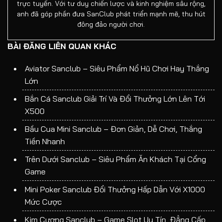
trực tuyến. Với tư duy chiến lược và kinh nghiệm sâu rộng,
anh đã góp phần đưa SanClub phát triển mạnh mẽ, thu hút
đông đảo người chơi.
BÀI ĐĂNG LIÊN QUAN KHÁC
Aviator Sanclub – Siêu Phẩm Nổ Hũ Chơi Hay Thắng
Lớn
Bắn Cá Sanclub Giải Trí Và Đổi Thưởng Lớn Lên Tới
X500
Bầu Cua Mini Sanclub – Đơn Giản, Dễ Chơi, Thắng
Tiền Nhanh
Trên Dưới Sanclub – Siêu Phẩm Ăn Khách Tại Cổng
Game
Mini Poker Sanclub Đổi Thưởng Hấp Dẫn Với X1000
Mức Cược
Kim Cương Sanclub – Game Slot Uy Tín, Đẳng Cấp