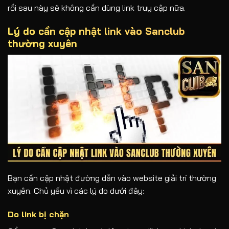
rồi sau này sẽ không cần dùng link truy cập nữa.
Lý do cần cập nhật link vào Sanclub
thường xuyên
Bạn cần cập nhật đường dẫn vào website giải trí thường
xuyên. Chủ yếu vì các lý do dưới đây:
Do link bị chặn