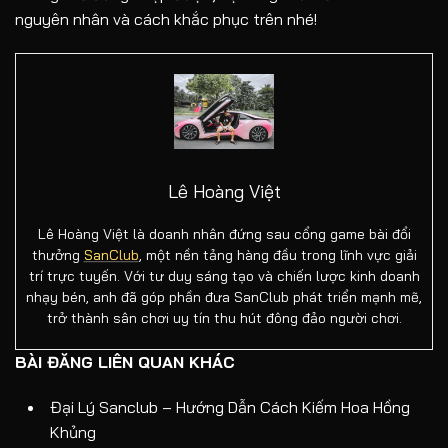
nguyên nhân và cách khắc phục trên nhé!
Lê Hoàng Việt
Lê Hoàng Việt là doanh nhân đứng sau cổng game bài đổi
thưởng
SanClub
, một nền tảng hàng đầu trong lĩnh vực giải
trí trực tuyến. Với tư duy sáng tạo và chiến lược kinh doanh
nhạy bén, anh đã góp phần đưa SanClub phát triển mạnh mẽ,
trở thành sân chơi uy tín thu hút đông đảo người chơi.
BÀI ĐĂNG LIÊN QUAN KHÁC
Đại Lý Sanclub – Hướng Dẫn Cách Kiếm Hoa Hồng
Khủng