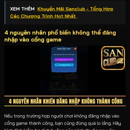
XEM THÊM
Khuyến Mãi Sanclub - Tổng Hợp
Các Chương Trình Hot Nhất
4 nguyên nhân phổ biến không thể đăng
nhập vào cổng game
Nếu trong trường hợp người chơi không đăng nhập vào
cổng game thành công, bạn cũng đừng quá lo lắng. Hãy