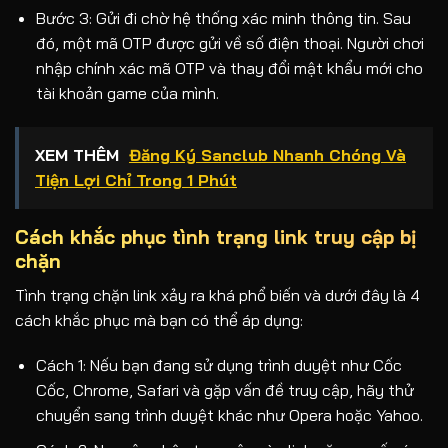
Bước 3: Gửi đi chờ hệ thống xác minh thông tin. Sau
đó, một mã OTP được gửi về số điện thoại. Người chơi
nhập chính xác mã OTP và thay đổi mật khẩu mới cho
tài khoản game của mình.
XEM THÊM
Đăng Ký Sanclub Nhanh Chóng Và
Tiện Lợi Chỉ Trong 1 Phút
Cách khắc phục tình trạng link truy cập bị
chặn
Tình trạng chặn link xảy ra khá phổ biến và dưới đây là 4
cách khắc phục mà bạn có thể áp dụng:
Cách 1: Nếu bạn đang sử dụng trình duyệt như Cốc
Cốc, Chrome, Safari và gặp vấn đề truy cập, hãy thử
chuyển sang trình duyệt khác như Opera hoặc Yahoo.