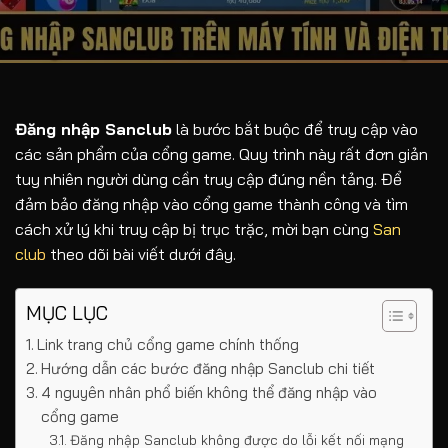
Đăng nhập Sanclub
là bước bắt buộc để truy cập vào
các sản phẩm của cổng game. Quy trình này rất đơn giản
tuy nhiên người dùng cần truy cập đúng nền tảng. Để
đảm bảo đăng nhập vào cổng game thành công và tìm
cách xử lý khi truy cập bị trục trặc, mời bạn cùng
San
club
theo dõi bài viết dưới đây.
MỤC LỤC
Link trang chủ cổng game chính thống
Hướng dẫn các bước đăng nhập Sanclub chi tiết
4 nguyên nhân phổ biến không thể đăng nhập vào
cổng game
Đăng nhập Sanclub không được do lỗi kết nối mạng