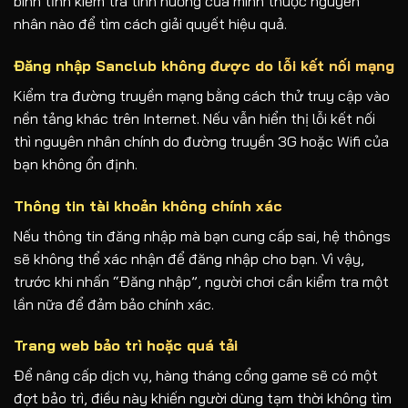
bình tĩnh kiểm tra tình huống của mình thuộc nguyên
nhân nào để tìm cách giải quyết hiệu quả.
Đăng nhập Sanclub không được do lỗi kết nối mạng
Kiểm tra đường truyền mạng bằng cách thử truy cập vào
nền tảng khác trên Internet. Nếu vẫn hiển thị lỗi kết nối
thì nguyên nhân chính do đường truyền 3G hoặc Wifi của
bạn không ổn định.
Thông tin tài khoản không chính xác
Nếu thông tin đăng nhập mà bạn cung cấp sai, hệ thôngs
sẽ không thể xác nhận để đăng nhập cho bạn. Vì vậy,
trước khi nhấn “Đăng nhập”, người chơi cần kiểm tra một
lần nữa để đảm bảo chính xác.
Trang web bảo trì hoặc quá tải
Để nâng cấp dịch vụ, hàng tháng cổng game sẽ có một
đợt bảo trì, điều này khiến người dùng tạm thời không tìm