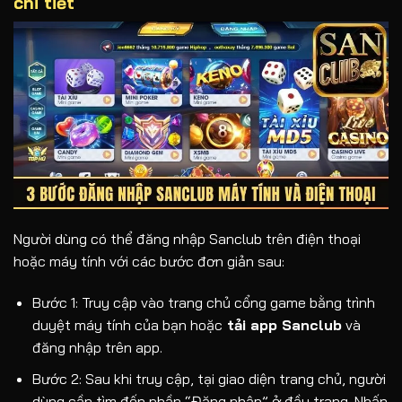
chi tiết
Người dùng có thể đăng nhập Sanclub trên điện thoại
hoặc máy tính với các bước đơn giản sau:
Bước 1: Truy cập vào trang chủ cổng game bằng trình
duyệt máy tính của bạn hoặc
tải app Sanclub
và
đăng nhập trên app.
Bước 2: Sau khi truy cập, tại giao diện trang chủ, người
dùng cần tìm đến phần “Đăng nhập” ở đầu trang. Nhấn