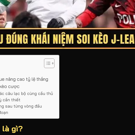
ue nâng cao tỷ lệ thắng
 kèo cược
các câu lạc bộ cùng cầu thủ
ỳ cần thiết
ng sau từng vòng đấu
 đoạn
 là gì?