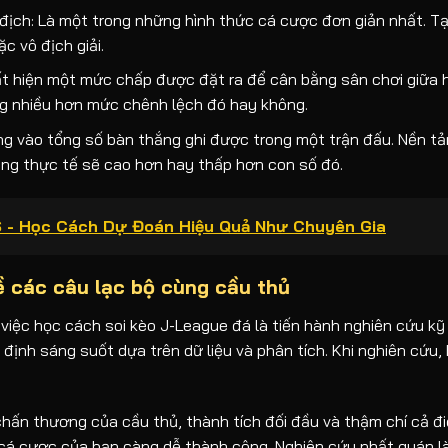
ịch: Là một trong những hình thức cá cược đơn giản nhất. Tại
c vô địch giải.
ất hiện một mức chấp được đặt ra để cân bằng sân chơi giữa h
ng nhiều hơn mức chênh lệch đó hay không.
ung vào tổng số bàn thắng ghi được trong một trận đấu. Nền t
ắng thực tế sẽ cao hơn hay thấp hơn con số đó.
S - Học Cách Dự Đoán Hiệu Quả Như Chuyên Gia
ề các câu lạc bộ cùng cầu thủ
việc học cách soi kèo J-League đá là tiến hành nghiên cứu kỹ
định sáng suốt dựa trên dữ liệu và phân tích. Khi nghiên cứu
chấn thương của cầu thủ, thành tích đối đầu và thậm chí cả điề
 cá cược của bạn càng dễ thành công. Nghiên cứu nhất quán là