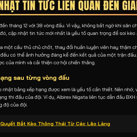
đến tháng 12 với 38 vòng đấu. Vì vậy, không bất ngờ khi sân c
đó, cập nhật tin tức mới nhất là yếu tố quan trọng để soi kèo
 một cầu thủ chủ chốt, thay đổi huấn luyện viên hay thậm chí
 đều có thể ảnh hưởng đáng kể đến kết quả của một trận đấu
ợc của mình và cải thiện cơ hội chiến thắng.
hạng sau từng vòng đấu
p nhật bảng xếp hạng được xem là yếu tố cần thiết. Nên nhớ, vị
rạng thi đấu của đội. Ví dụ, Albirex Niigata liên tục dẫn đầu BX
 độ của đội.
í Quyết Bắt Kèo Thông Thái Từ Các Lão Làng