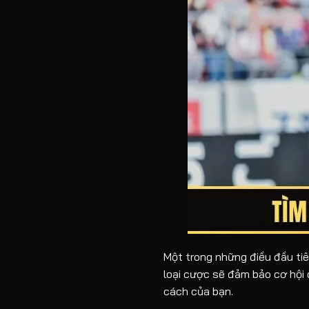
Một trong những điều đầu tiê
loại cược sẽ đảm bảo cơ hội c
cách của bạn.