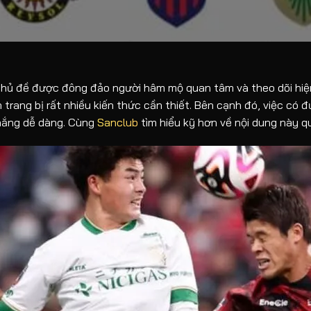
hủ đề được đông đảo người hâm mộ quan tâm và theo dõi hiện
ần trang bị rất nhiều kiến thức cần thiết. Bên cạnh đó, việc có
hắng dễ dàng. Cùng
Sanclub
tìm hiểu kỹ hơn về nội dung này qu