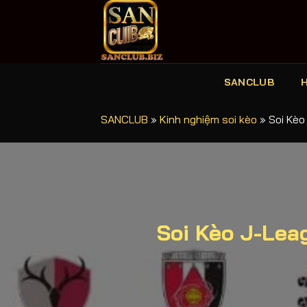
Bỏ
qua
nội
dung
SANCLUB
SANCLUB
»
Kinh nghiệm soi kèo
»
Soi Kè
Soi Kèo J-Lea