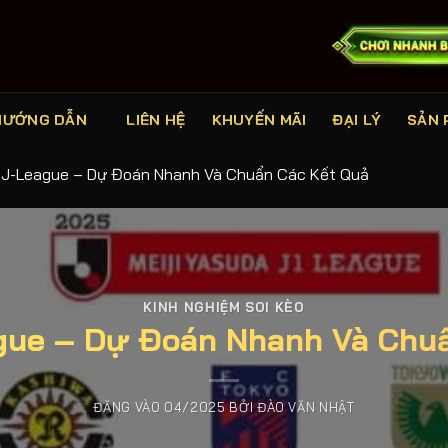
HƯỚNG DẪN
LIÊN HỆ
KHUYẾN MÃI
ĐẠI LÝ
SẢN 
o J-League – Dự Đoán Nhanh Và Chuẩn Các Kết Quả
KINH NGHIỆM SOI KÈO
gue – Dự Đoán Nhanh Và Chu
ĐĂNG VÀO
04/2025
BỞI
ĐÀO VĂN NHẬT