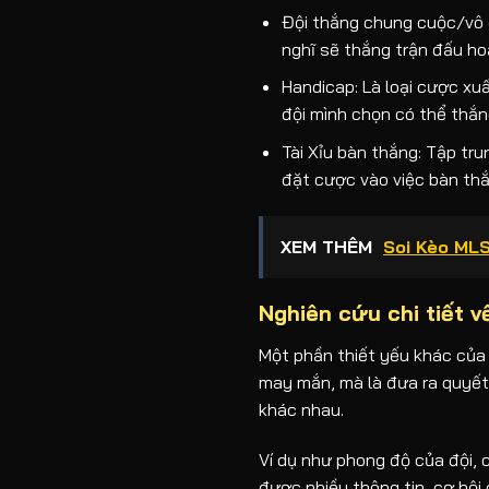
Đội thắng chung cuộc/vô đ
nghĩ sẽ thắng trận đấu hoặ
Handicap: Là loại cược xu
đội mình chọn có thể thắ
Tài Xỉu bàn thắng: Tập tr
đặt cược vào việc bàn th
XEM THÊM
Soi Kèo ML
Nghiên cứu chi tiết v
Một phần thiết yếu khác của 
may mắn, mà là đưa ra quyết 
khác nhau.
Ví dụ như phong độ của đội, 
được nhiều thông tin, cơ hội