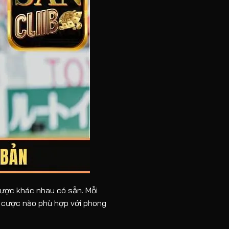
 cược khác nhau có sẵn. Mỗi
oại cược nào phù hợp với phong