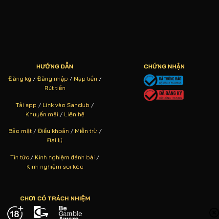
HƯỚNG DẪN
CHỨNG NHẬN
Đăng ký
/
Đăng nhập
/
Nạp tiền
/
Rút tiền
Tải app
/
Link vào Sanclub
/
Khuyến mãi
/
Liên hệ
Bảo mật
/
Điều khoản
/
Miễn trừ
/
Đại lý
Tin tức
/
Kinh nghiệm đánh bài
/
Kinh nghiệm soi kèo
CHƠI CÓ TRÁCH NHIỆM