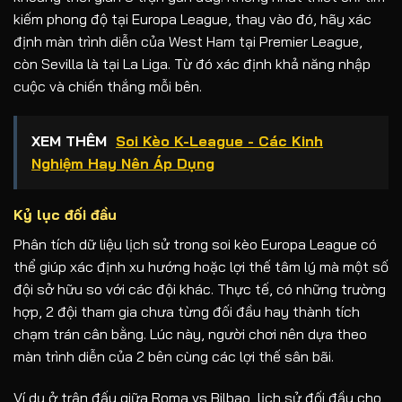
kiếm phong độ tại Europa League, thay vào đó, hãy xác
định màn trình diễn của West Ham tại Premier League,
còn Sevilla là tại La Liga. Từ đó xác định khả năng nhập
cuộc và chiến thắng mỗi bên.
XEM THÊM
Soi Kèo K-League - Các Kinh
Nghiệm Hay Nên Áp Dụng
Kỷ lục đối đầu
Phân tích dữ liệu lịch sử trong soi kèo Europa League có
thể giúp xác định xu hướng hoặc lợi thế tâm lý mà một số
đội sở hữu so với các đội khác. Thực tế, có những trường
hợp, 2 đội tham gia chưa từng đối đầu hay thành tích
chạm trán cân bằng. Lúc này, người chơi nên dựa theo
màn trình diễn của 2 bên cùng các lợi thế sân bãi.
Ví dụ ở trận đấu giữa Roma vs Bilbao, lịch sử đối đầu cho