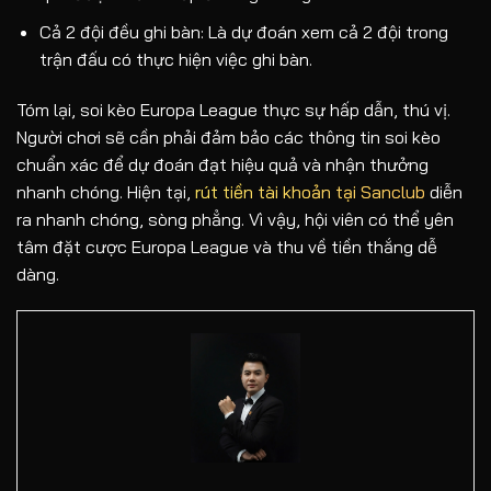
Cả 2 đội đều ghi bàn: Là dự đoán xem cả 2 đội trong
trận đấu có thực hiện việc ghi bàn.
Tóm lại, soi kèo Europa League thực sự hấp dẫn, thú vị.
Người chơi sẽ cần phải đảm bảo các thông tin soi kèo
chuẩn xác để dự đoán đạt hiệu quả và nhận thưởng
nhanh chóng. Hiện tại,
rút tiền tài khoản tại Sanclub
diễn
ra nhanh chóng, sòng phẳng. Vì vậy, hội viên có thể yên
tâm đặt cược Europa League và thu về tiền thắng dễ
dàng.