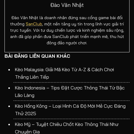
Đào Văn Nhật
Đào Văn Nhật là doanh nhân đứng sau cổng game bài đổi
thưởng
SanClub
, một nền tảng uy tín trong lĩnh vực giải trí
trực tuyến. Với tư duy chiến lược và kinh nghiệm sâu rộng,
anh đã góp phần đưa SanClub phát triển mạnh mẽ, thu hút
đông đảo người chơi.
BÀI ĐĂNG LIÊN QUAN KHÁC
Kèo Malaysia: Giải Mã Kèo Từ A-Z & Cách Chơi
Thắng Liên Tiếp
Kèo Indonesia – Tips Đặt Cược Thông Thái Từ Bậc
Lão Làng
Kèo Hồng Kông – Loại Hình Cá Độ Mới Mẻ Cực Đáng
Thử 2025
Kèo Mỹ – Tuyệt Chiêu Chốt Kèo Thông Thái Như
Chuyên Gia