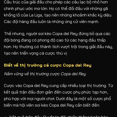
Cấu trúc của giải đấu cho phép các câu lạc bộ nhỏ hơn
chinh phục ước mơ lớn. Họ có thể đối đầu với những gã
khổng lồ của La Liga, tạo nên những khoảnh khắc kỳ diệu.
Các đội hàng đầu luôn là những ứng cử viên mạnh.
Thế nhưng, người soi kèo Copa del Rey đừng bỏ qua các
đội bóng đang có phong độ cao từ các hạng đấu thấp
hơn. Họ thường có thành tích vượt trội trong giải đấu này,
tạo nên triển vọng cá cược thú vị.
Biết về thị trường cá cược Copa del Rey
Nắm vững về thị trường cược Copa del Rey
Cược vào Copa del Rey cung cấp nhiều loại thị trường. Từ
kết quả trận đấu đơn giản đến cược phụ phức tạp hơn,
phù hợp với mọi người chơi. Dưới đây là một số cược phổ
biến mà hội viên soi kèo Copa del Rey cần biết đến: