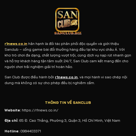
r1news.co.in
hân hạnh là đối tác phân phối độc quyền và giới thiệu
Sanclub – cổng game bài đổi thưởng hàng đầu tại khu vực châu Á. Với
kho trò chơi đa dạng, chất lượng vượt trội, cùng dịch vụ nạp rút nhanh gọn
và hỗ trợ khách hàng tận tâm suốt 24/7, San Club cam kết mang đến cho
người chơi trải nghiệm giải trí hoàn hảo.
San Club được điều hành bởi
r1news.co.in
, và mọi hành vi sao chép nội
dung mà không có sự cho phép đều bị nghiêm cấm.
THÔNG TIN VỀ SANCLUB
Website:
https://r1news.co.in/
Địa chỉ:
65 Đ. Cao Thắng, Phường 3, Quận 3, Hồ Chí Minh, Việt Nam
Hotline:
0984403371