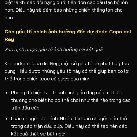
biệt là khi các đội hạng dưới tiếp đón các câu lạc bộ lớn
hơn. Điều này sẽ đảm bảo những chiến thắng lớn cho
bạn.
Các yếu tố chính ảnh hưởng đến dự đoán Copa del
Rey
Xác định được yếu tố ảnh hưởng tới kết quả
Khi soi kèo Copa del Rey, một số yếu tố sẽ phát huy tác
dụng. Hiểu được những yếu tố này có thể giúp bạn có lợi
thế trong chiến lược cá cược của mình:
Phong độ hiện tại: Thành tích gần đây của một đội
thường cho biết họ có thể chơi như thế nào trong các
trận đấu cúp.
Luân chuyển đội hình: Nhiều đội luân chuyển cầu thủ
trong các trận đấu cúp. Điều này có thể tạo nên các
kết quả thật sự bất ngờ.