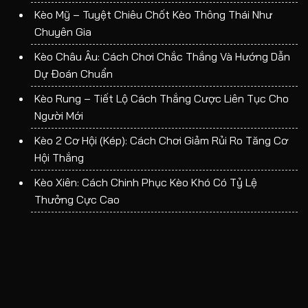
Kèo Mỹ – Tuyệt Chiêu Chốt Kèo Thông Thái Như
Chuyên Gia
Kèo Châu Âu: Cách Chơi Chắc Thắng Và Hướng Dẫn
Dự Đoán Chuẩn
Kèo Rung – Tiết Lộ Cách Thắng Cược Liên Tục Cho
Người Mới
Kèo 2 Cơ Hội (Kép): Cách Chơi Giảm Rủi Ro Tăng Cơ
Hội Thắng
Kèo Xiên: Cách Chinh Phục Kèo Khó Có Tỷ Lệ
Thưởng Cực Cao