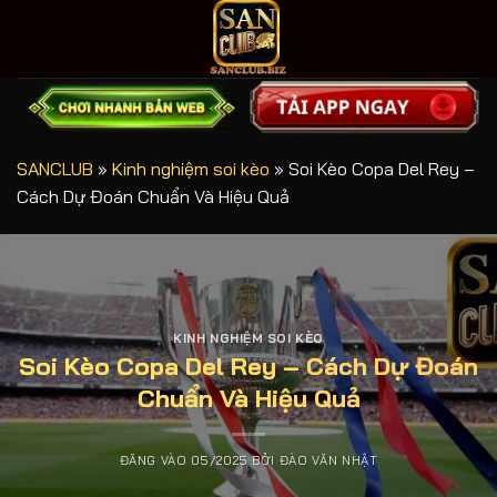
Bỏ
qua
nội
dung
SANCLUB
»
Kinh nghiệm soi kèo
»
Soi Kèo Copa Del Rey –
Cách Dự Đoán Chuẩn Và Hiệu Quả
KINH NGHIỆM SOI KÈO
Soi Kèo Copa Del Rey – Cách Dự Đoán
Chuẩn Và Hiệu Quả
ĐĂNG VÀO
05/2025
BỞI
ĐÀO VĂN NHẬT