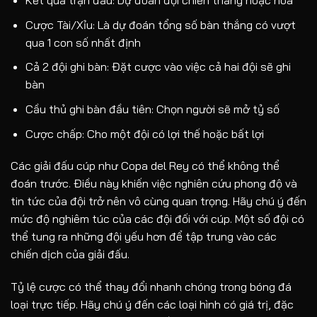
Kết quả trận đấu: Dự đoán đội chiến thắng hoặc hòa
Cược Tài/Xỉu: Là dự đoán tổng số bàn thắng có vượt
qua 1 con số nhất định
Cả 2 đội ghi bàn: Đặt cược vào việc cả hai đội sẽ ghi
bàn
Cầu thủ ghi bàn đầu tiên: Chọn người sẽ mở tỷ số
Cược chấp: Cho một đội có lợi thế hoặc bất lợi
Các giải đấu cúp như Copa del Rey có thể không thể
đoán trước. Điều này khiến việc nghiên cứu phong độ và
tin tức của đội trở nên vô cùng quan trọng. Hãy chú ý đến
mức độ nghiêm túc của các đội đối với cúp. Một số đội có
thể tung ra những đội yếu hơn để tập trung vào các
chiến dịch của giải đấu.
Tỷ lệ cược có thể thay đổi nhanh chóng trong bóng đá
loại trực tiếp. Hãy chú ý đến các loại hình có giá trị, đặc