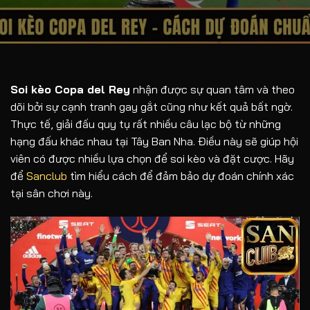
Soi kèo Copa del Rey
nhận được sự quan tâm và theo
dõi bởi sự cạnh tranh gay gắt cũng như kết quả bất ngờ.
Thực tế, giải đấu quy tụ rất nhiều câu lạc bộ từ những
hạng đấu khác nhau tại Tây Ban Nha. Điều này sẽ giúp hội
viên có được nhiều lựa chọn để soi kèo và đặt cược. Hãy
để
Sanclub
tìm hiểu cách để đảm bảo dự đoán chính xác
tại sân chơi này.