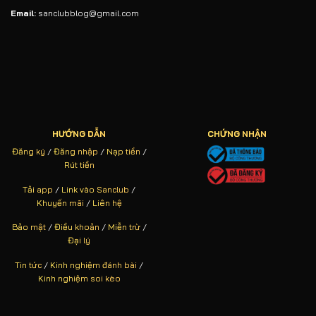
Email:
sanclubblog@gmail.com
HƯỚNG DẪN
CHỨNG NHẬN
Đăng ký
/
Đăng nhập
/
Nạp tiền
/
Rút tiền
Tải app
/
Link vào Sanclub
/
Khuyến mãi
/
Liên hệ
Bảo mật
/
Điều khoản
/
Miễn trừ
/
Đại lý
Tin tức
/
Kinh nghiệm đánh bài
/
Kinh nghiệm soi kèo