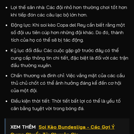
Lợi thế sân nhà: Các đội nhỏ hơn thường chơi tốt hơn
khi tiếp đón các câu lạc bộ lớn hơn.
Động lực: Khi soi kèo Copa del Rey cần biết rằng một
số đội ưu tiên cúp hơn những đội khác. Do đó, thành
tích của họ có thể sẽ bị tác động.
Kỷ lục đối đầu: Các cuộc gặp gỡ trước đây có thể
cung cấp thông tin chi tiết, đặc biệt là đối với các trận
đấu thường xuyên.
Chấn thương và đình chỉ: Việc vắng mặt của các cầu
thủ chủ chốt có thể ảnh hưởng đáng kể đến cơ hội
của một đội.
Điều kiện thời tiết: Thời tiết bất lợi có thể là yếu tố
cân bằng tuyệt vời trong bóng đá.
XEM THÊM
Soi Kèo Bundesliga - Các Gợi Ý