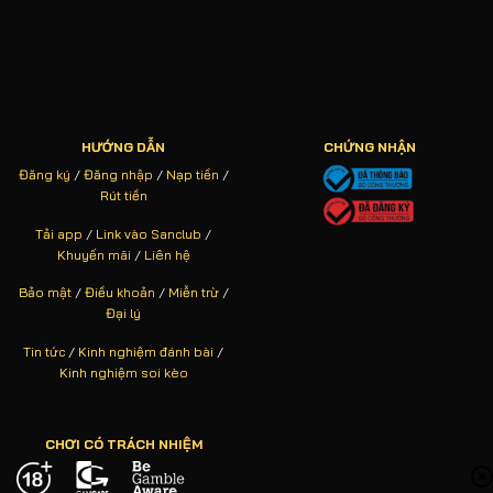
HƯỚNG DẪN
CHỨNG NHẬN
Đăng ký
/
Đăng nhập
/
Nạp tiền
/
Rút tiền
Tải app
/
Link vào Sanclub
/
Khuyến mãi
/
Liên hệ
Bảo mật
/
Điều khoản
/
Miễn trừ
/
Đại lý
Tin tức
/
Kinh nghiệm đánh bài
/
Kinh nghiệm soi kèo
CHƠI CÓ TRÁCH NHIỆM