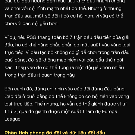
các đội đều hướng đến mục tiêu khởi đầu nhanh chóng
và chơi với đội hình mạnh nhất có thể. Nhưng ở những
trận đấu sau, một số đội ít có cơ hội hơn, vì vậy có thể
chơi với các đội yếu hơn.
Ví dụ, nếu PSG thắng toàn bộ 7 trận đấu đầu tiên của giải
đấu, họ có khả năng chắc chắn có một suất vào vòng loại
trực tiếp. Vì câu lạc bộ không có gì để chơi trong trận đấu
cuối cùng, đội sẽ không mạo hiểm với các cầu thủ ngôi
sao. Thay vào đó có thể tung ra một đội yếu hơn nhiều
trong trận đấu ít quan trọng này.
Bên cạnh đó, đừng chỉ nhìn vào các đội đứng đầu bảng.
Các đội ở cuối bảng có thể không có cơ hội tiến vào vòng
loại trực tiếp. Thế nhưng, họ vẫn có thể giành được vị trí
thứ 3, qua đó giành được một suất tham dự Europa
League.
Phân tích phong độ đội và dữ liệu đối đầu