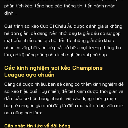
phân tích kèo, tổng hợp các thông tin, tiến hành nhận
định…
Quá trình soi kèo Cúp C1 Châu Âu được đánh giá là không
hề đơn giản, dễ dàng. Nên nhớ, đây là giải đấu có sự góp
mặt của nhiều câu lạc bộ đến từ những giải đấu khác
nhau. Vì vậy, hội viên sẽ phải sở hữu một lượng thông tin
lớn, có kỹ năng cũng như kinh nghiệm soi phù hợp.
Các kinh nghiệm soi kèo Champions
League cực chuẩn
Càng cá cược nhiều, bạn sẽ càng có thêm kinh nghiệm để
soi kèo hiệu quả. Tuy nhiên, để tiết kiệm được thời gian và
đảm bảo cơ hội thắng nhanh, việc áp dụng những mẹo
hay từ chuyên gia dưới đây là điều mà bất cứ hội viên mới
nào cũng nên làm:
Cập nhật tin tức về đội bóng