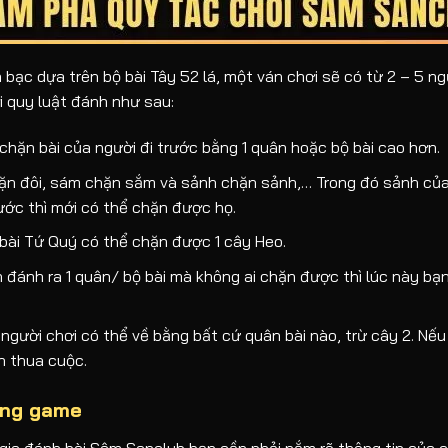
 bạc dựa trên bộ bài Tây 52 lá, một ván chơi sẽ có từ 2 – 5 n
ới quy luật đánh như sau:
 chặn bài của người đi trước bằng 1 quân hoặc bộ bài cao hơn.
hặn đôi, sám chặn sắm và sảnh chặn sảnh,… Trong đó sảnh của 
ước thì mới có thể chặn được họ.
bài Tứ Quý có thể chặn được 1 cây Heo.
 đánh ra 1 quân/ bộ bài mà không ai chặn được thì lúc này bạn
gười chơi có thể về bằng bất cứ quân bài nào, trừ cây 2. Nếu 
ến thua cuộc.
ong game