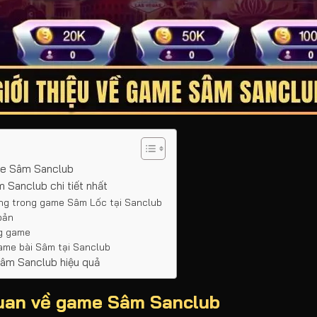
ame Sâm Sanclub
 Sanclub chi tiết nhất
ng trong game Sâm Lốc tại Sanclub
bản
ng game
ame bài Sâm tại Sanclub
Sâm Sanclub hiệu quả
quan về game Sâm Sanclub