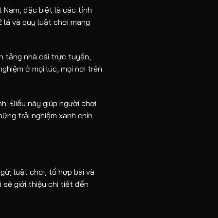
 Nam, đặc biệt là các tỉnh
 lá và quy luật chơi mang
n tảng nhà cái trực tuyến,
ghiệm ở mọi lúc, mọi nơi trên
h. Điều này giúp người chơi
hững trải nghiệm xanh chín
ữ, luật chơi, tổ hợp bài và
sẽ giới thiệu chi tiết đến