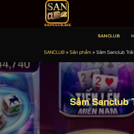
Bỏ
qua
nội
dung
SANCLUB
SANCLUB
»
Sản phẩm
»
Sâm Sanclub Trải
Sâm Sanclub 