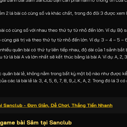
 gia đánh bài Sâm Sanclub bạn cần phải nắm rõ thông tin của c
m 2 lá bài có cùng số và khác chất, trong đó đôi 3 được xem l
bài có cùng số với nhau theo thứ tự từ nhỏ đến lớn. Ví dụ: Bộ s
cùng giá trị và theo thứ tự từ nhỏ đến lớn. Ví dụ: 3 – 4 – 5 – 6
hiều quân bài có thứ tự liên tiếp nhau, độ dài của 1 sảnh bắt b
ừ lá bài A và lớn nhất sẽ kết thúc bằng lá bài A. Ví dụ: A, 2, 3 <
ác quân bài lẻ, không nằm trong bất kỳ một bộ nào như được kể
các lá bài lẻ là: 3, 4, 5, 6, 7, 8, 9,J, K, A, 2. Trong đó lá 3 có 
i Sanclub - Đơn Giản, Dễ Chơi, Thắng Tiền Nhanh
 game bài Sâm tại Sanclub