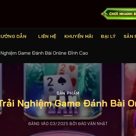
HƯỚNG DẪN
LIÊN HỆ
KHUYẾN MÃI
ĐẠI LÝ
SẢN 
 Nghiệm Game Đánh Bài Online Đỉnh Cao
SẢN PHẨM
Trải Nghiệm Game Đánh Bài On
ĐĂNG VÀO
03/2025
BỞI
ĐÀO VĂN NHẬT