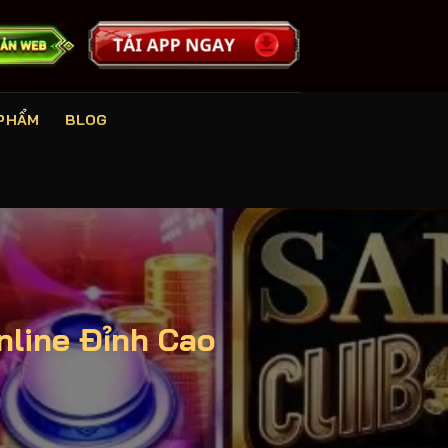
PHẨM
BLOG
line Đỉnh Cao