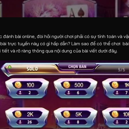
đánh bài online, đòi hỏi người chơi phải có sự tính toán và v
 bài trực tuyến này có gì hấp dẫn? Làm sao để có thể chơi b
i tiết và rõ ràng thông qua nội dung của bài viết dưới đây.