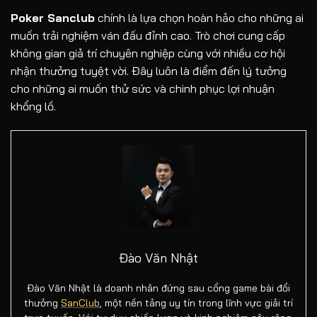
Poker Sanclub
chính là lựa chọn hoàn hảo cho những ai
muốn trải nghiệm ván đấu đỉnh cao. Trò chơi cung cấp
không gian giả trí chuyên nghiệp cùng với nhiều cơ hội
nhận thưởng tuyệt vời. Đây luôn là điểm đến lý tưởng
cho những ai muốn thử sức và chinh phục lợi nhuận
khổng lồ.
Đào Văn Nhật
Đào Văn Nhật là doanh nhân đứng sau cổng game bài đổi
thưởng
SanClub
, một nền tảng uy tín trong lĩnh vực giải trí