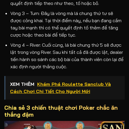
quyết định tiếp theo như theo, tố hoặc bỏ.
Vòng 3 – Turn: Đây là vòng mà lá chung thứ tư sẽ
được công khai. Tại thời điểm này, nếu bạn đang cầm
tay bài mạnh thì có thể quyết định tố thêm để tăng
cược hoặc theo bài để tiếp tục.
Vòng 4 – River: Cuối cùng, lá bài chung thứ 5 sẽ được
lật trong vòng River. Sau khi tất cả đã được lật, dealer
tiến hành so sánh các bộ bài của thành viên còn lại để
xác định người thắng cuộc.
XEM THÊM
Khám Phá Roulette Sanclub Và
Cách Chơi Chi Tiết Cho Người Mới
Chia sẻ 3 chiến thuật chơi Poker chắc ăn
thắng đậm