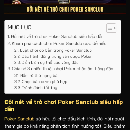
MỤC LỤC
Đôi nét về trò chơi Poker Sanclub siêu hấp dẫn
Khám phá cách chơi Poker Sanclub cực dễ hiểu
Luật chơi cơ bản trong Poker Sanclub
Các hành động trong ván cược Poker
Diễn biến cụ thể các vòng đấu
Chia sẻ 3 chiến thuật chơi Poker chắc ăn thắng đậm
Nắm rõ thứ hạng bài
Chọn bàn cược phù hợp
Tránh đánh tất tay
Đôi nét về trò chơi Poker Sanclub siêu hấp
dẫn
Poker Sanclub
sở hữu lối chơi đầy kịch tính, đòi hỏi người
tham gia có khả năng phân tích tình huống tốt. Siêu phẩm