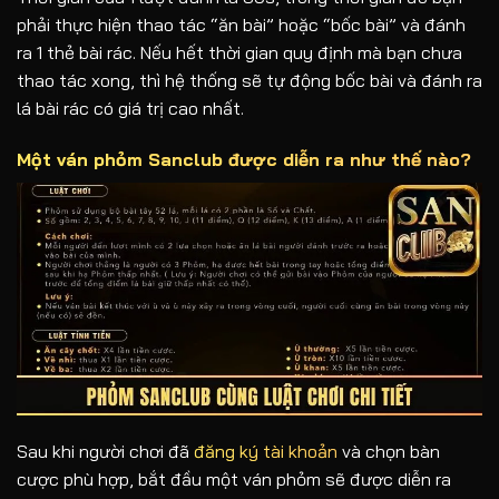
phải thực hiện thao tác “ăn bài” hoặc “bốc bài” và đánh
ra 1 thẻ bài rác. Nếu hết thời gian quy định mà bạn chưa
thao tác xong, thì hệ thống sẽ tự động bốc bài và đánh ra
lá bài rác có giá trị cao nhất.
Một ván phỏm Sanclub được diễn ra như thế nào?
Sau khi người chơi đã
đăng ký tài khoản
và chọn bàn
cược phù hợp, bắt đầu một ván phỏm sẽ được diễn ra