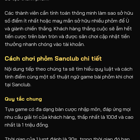
Các thành viên cần tính toán thông minh làm sao sở hữu
số điểm ít nhất hoặc may mắn sở hữu nhiều phỏm để Ù
và giành chiến thắng. Khách hàng thắng cuộc sẽ ẵm hết
tiền cược trên bàn tròn và được sân chơi cập nhật tiền
thưởng nhanh chóng vào tài khoản.
Cách chơi phỏm Sanclub chi tiết
Nội dung tiếp theo chúng ta sẽ tìm hiểu quy luật và cách
tính điểm cùng một số thuật ngữ game bài phỏm khi chơi
tại Sanclub.
Quy tắc chung
Tựa game có đa dạng bàn cược nhập môn, đáp ứng mọi
nhu cầu giải trí của khách hàng, thấp nhất là 100đ và cao
nhất là 1 triệu đồng.
Thời gian của 1 lượt đánh là 30s, trong thời gian đó bạn