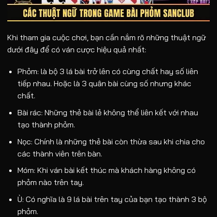
Khi tham gia cuộc chơi, bạn cần nắm rõ những thuật ngữ
dưới đây để có ván cược hiệu quả nhất:
Phỏm: là bộ 3 lá bài trở lên có cùng chất hay số liên
tiếp nhau. Hoặc là 3 quân bài cùng số nhưng khác
chất.
Bài rác: Những thẻ bài lẻ không thể liên kết với nhau
tạo thành phỏm.
Nọc: Chính là những thẻ bài còn thừa sau khi chia cho
các thành viên trên bàn.
Móm: Khi ván bài kết thúc mà khách hàng không có
phỏm nào trên tay.
Ù: Có nghĩa là 9 lá bài trên tay của bạn tạo thành 3 bộ
phỏm.