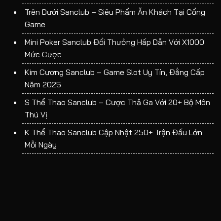
Trên Dưới Sanclub – Siêu Phẩm Ăn Khách Tại Cổng
Game
Mini Poker Sanclub Đổi Thưởng Hấp Dẫn Với X1000
Mức Cược
Kim Cương Sanclub – Game Slot Uy Tín, Đẳng Cấp
Năm 2025
S Thể Thao Sanclub – Cược Thả Ga Với 20+ Bộ Môn
Thú Vị
K Thể Thao Sanclub Cập Nhật 250+ Trận Đấu Lớn
Mỗi Ngày