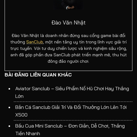
Đào Văn Nhật
Đào Văn Nhật là doanh nhân đứng sau cổng game bài đổi
thưởng
SanClub
, một nền tảng uy tín trong lĩnh vực giải trí
trực tuyến. Với tư duy chiến lược và kinh nghiệm sâu rộng,
anh đã góp phần đưa SanClub phát triển mạnh mẽ, thu hút
đông đảo người chơi.
BÀI ĐĂNG LIÊN QUAN KHÁC
Aviator Sanclub – Siêu Phẩm Nổ Hũ Chơi Hay Thắng
Lớn
Bắn Cá Sanclub Giải Trí Và Đổi Thưởng Lớn Lên Tới
X500
Bầu Cua Mini Sanclub – Đơn Giản, Dễ Chơi, Thắng
Tiền Nhanh