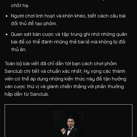
chốt hạ.
Người chơi linh hoạt và khôn khéo, biết cách câu bài
đối thủ để tạo phỏm.
Quan sát bàn cược và tập trung ghi nhớ những quân
bài để có thể đánh những thẻ bài lẻ mà không bị đối
thủ ăn.
Toàn bộ bài viết đã chỉ dẫn tới bạn cách chơi phỏm
Sanclub chi tiết và chuẩn xác nhất. Hy vọng các thành
viên có thể áp dụng những kiến thức này để tận hưởng
ván cược thú vị và giành chiến thắng với phần thưởng
hấp dẫn từ Sanclub.