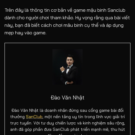
Trên đây là thông tin cơ bản về game mậu binh Sanclub
dành cho người chơi tham khảo. Hy vọng rằng qua bài viết
này, bạn đã biết cách chơi mâu binh cụ thể và áp dụng
mẹp hay vào game.
Đào Văn Nhật
Đào Văn Nhật là doanh nhân đứng sau cổng game bài đổi
thưởng
SanClub
, một nền tảng uy tín trong lĩnh vực giải trí
trực tuyến. Với tư duy chiến lược và kinh nghiệm sâu rộng,
anh đã góp phần đưa SanClub phát triển mạnh mẽ, thu hút