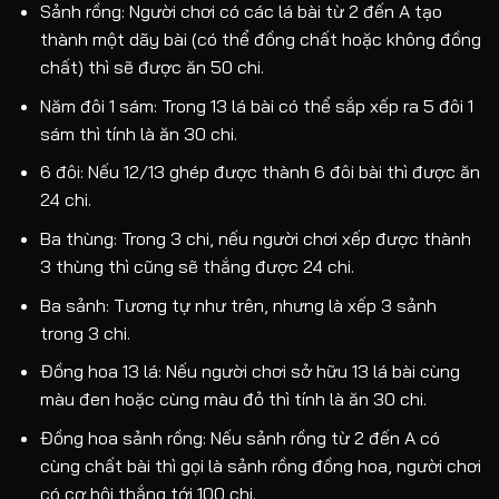
Sảnh rồng: Người chơi có các lá bài từ 2 đến A tạo
thành một dãy bài (có thể đồng chất hoặc không đồng
chất) thì sẽ được ăn 50 chi.
Năm đôi 1 sám: Trong 13 lá bài có thể sắp xếp ra 5 đôi 1
sám thì tính là ăn 30 chi.
6 đôi: Nếu 12/13 ghép được thành 6 đôi bài thì được ăn
24 chi.
Ba thùng: Trong 3 chi, nếu người chơi xếp được thành
3 thùng thì cũng sẽ thắng được 24 chi.
Ba sảnh: Tương tự như trên, nhưng là xếp 3 sảnh
trong 3 chi.
Đồng hoa 13 lá: Nếu người chơi sở hữu 13 lá bài cùng
màu đen hoặc cùng màu đỏ thì tính là ăn 30 chi.
Đồng hoa sảnh rồng: Nếu sảnh rồng từ 2 đến A có
cùng chất bài thì gọi là sảnh rồng đồng hoa, người chơi
có cơ hội thắng tới 100 chi.