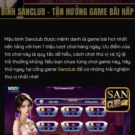
Mậu binh Sanclub được mệnh danh là game bài hot nhất
nền tảng với hơn 1 triệu lượt chơi hàng ngày. Ưu điểm của
trò chơi này là quy tắc dễ hiểu, cách chơi thú vị và tỷ lệ
trả thưởng khủng. Nếu bạn chưa từng chơi game này, hãy
thử ngay tại cổng game
Sanclub
để có những trải nghiệm
thú vị nhất nhé!