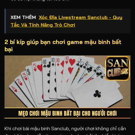
XEM THÊM
Xóc Đĩa Livestream Sanclub - Quy
Tắc Và Tính Năng Trò Chơi
2 bí kíp giúp bạn chơi game mậu binh bất
bại
Khi chơi bài mậu binh Sanclub, người chơi không chỉ cần