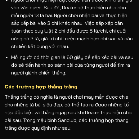
vào ván cược. Sau đó, Dealer sẽ thực hiện chia cho
mỗi người 13 lá bài. Người chơi nhận bài và thực hiện
sắp xếp bài vào 3 chi khác nhau. Việc sắp xếp cần
tuân theo quy luật 2 chi đầu được 5 lá/chi, chi cuối
cùng có 3 lá, giá trị chi trước mạnh hơn chi sau và các
chi liên kết cùng với nhau.
Mỗi người có thời gian là 60 giây để sắp xếp bài và sau
đó sẽ tiến hành so sánh bài của từng người để tìm ra
người giành chiến thắng.
Các trường hợp thắng trắng
Thắng trắng có nghĩa là người chơi may mắn được chia
cho những lá bài siêu đẹp, có thể tạo ra được những tổ
hợp đặc biệt và thắng ngay sau khi Dealer thực hiện chia
bài sau. Trong mậu binh Sanclub, các trường hợp thắng
trắng được quy định như sau: