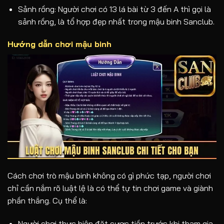
Sảnh rồng: Người chơi có 13 lá bài từ 3 đến A thì gọi là
sảnh rồng, là tổ hợp đẹp nhất trong mậu binh Sanclub.
Hướng dẫn chơi mậu binh
Cách chơi trò mậu binh không có gì phức tạp, người chơi
chỉ cần nắm rõ luật lệ là có thể tự tin chơi game và giành
phần thắng. Cụ thể là:
Người chơi thực hiện đặt cược tiền trước khi tham gia