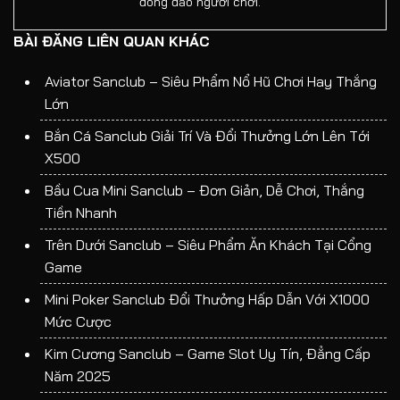
đông đảo người chơi.
BÀI ĐĂNG LIÊN QUAN KHÁC
Aviator Sanclub – Siêu Phẩm Nổ Hũ Chơi Hay Thắng
Lớn
Bắn Cá Sanclub Giải Trí Và Đổi Thưởng Lớn Lên Tới
X500
Bầu Cua Mini Sanclub – Đơn Giản, Dễ Chơi, Thắng
Tiền Nhanh
Trên Dưới Sanclub – Siêu Phẩm Ăn Khách Tại Cổng
Game
Mini Poker Sanclub Đổi Thưởng Hấp Dẫn Với X1000
Mức Cược
Kim Cương Sanclub – Game Slot Uy Tín, Đẳng Cấp
Năm 2025