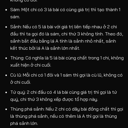
Sám: Một chi có 3 lá bài có cùng giá trị thì tạo thành 1
sám.
Sảnh: Nếu có 5 lá bài với giá trị liên tiếp nhau ở 2 chi
đầu thì ta gọi đó là sám, chi thứ 3 không tính. Theo đó,
sảnh bắt đầu bằng lá A tính là sảnh nhỏ nhất, sảnh
kết thúc bởi lá A là sảnh lớn nhất.
Thùng: Có nghĩa là 5 lá bài cùng chất trong 1 chi, không
xuất hiện ở chi cuối.
Cù lũ: Mỗi chi có 1 đôi và 1 sám thì gọi là cù lũ, không có
ở chi cuối.
Tứ quý: 2 chi đầu có 4 lá bài cùng giá trị thì gọi là tứ
quý, chi thứ 3 không xếp được tổ hợp này.
Thùng phá sảnh: Nếu 2 chi có dãy bài đồng chất thì gọi
là thùng phá sảnh, nếu có thêm lá A thì gọi là thùng
phá sảnh lớn.