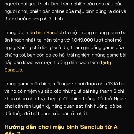
người chơi yêu thích. Dựa trên nghiên cứu nhu cầu của
người chơi, phiên bản online của mậu binh cũng ra đời và
được hưởng ứng nhiệt tình.
Trong đó,
mậu binh Sanclub
là một trong những game bài
ăn khách nhất tại nền tảng với 1.049.000 lượt chơi mỗi
ngày. Không chỉ dừng lại ở đó, tham gia cổng game của
chúng tôi, bạn còn có cơ hội trải nghiệm những game bài
hấp dẫn khác và được hướng dẫn cách làm
đại lý
Sanclub
.
Trong game mậu binh, mỗi người chơi được chia 13 lá bài
và họ có nhiệm vụ sắp xếp những lá bài này thành 3 chi
khác nhau cho thật hợp lý để chiến thắng đối thủ. Người
chơi cần rèn luyện kỹ năng quan sát tình huống, dò bài
đối thủ,…để biết cách xếp bài tốt nhất.
Hướng dẫn chơi mậu binh Sanclub từ A