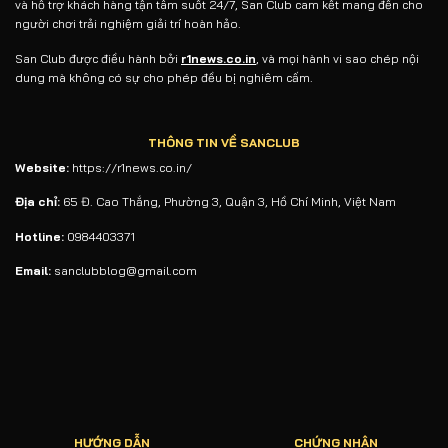
và hỗ trợ khách hàng tận tâm suốt 24/7, San Club cam kết mang đến cho
người chơi trải nghiệm giải trí hoàn hảo.
San Club được điều hành bởi
r1news.co.in
, và mọi hành vi sao chép nội
dung mà không có sự cho phép đều bị nghiêm cấm.
THÔNG TIN VỀ SANCLUB
Website:
https://r1news.co.in/
Địa chỉ:
65 Đ. Cao Thắng, Phường 3, Quận 3, Hồ Chí Minh, Việt Nam
Hotline:
0984403371
Email:
sanclubblog@gmail.com
HƯỚNG DẪN
CHỨNG NHẬN