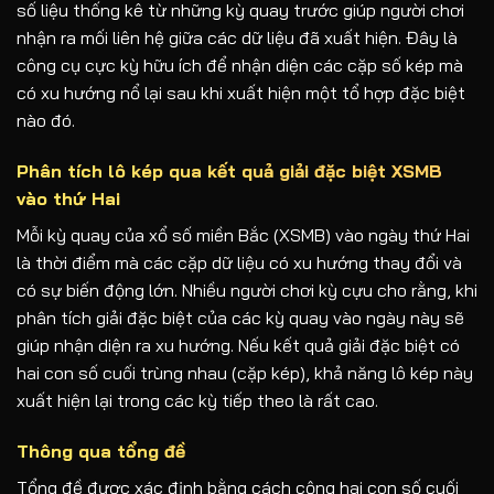
số liệu thống kê từ những kỳ quay trước giúp người chơi
nhận ra mối liên hệ giữa các dữ liệu đã xuất hiện. Đây là
công cụ cực kỳ hữu ích để nhận diện các cặp số kép mà
có xu hướng nổ lại sau khi xuất hiện một tổ hợp đặc biệt
nào đó.
Phân tích lô kép qua kết quả giải đặc biệt XSMB
vào thứ Hai
Mỗi kỳ quay của xổ số miền Bắc (XSMB) vào ngày thứ Hai
là thời điểm mà các cặp dữ liệu có xu hướng thay đổi và
có sự biến động lớn. Nhiều người chơi kỳ cựu cho rằng, khi
phân tích giải đặc biệt của các kỳ quay vào ngày này sẽ
giúp nhận diện ra xu hướng. Nếu kết quả giải đặc biệt có
hai con số cuối trùng nhau (cặp kép), khả năng lô kép này
xuất hiện lại trong các kỳ tiếp theo là rất cao.
Thông qua tổng đề
Tổng đề được xác định bằng cách cộng hai con số cuối