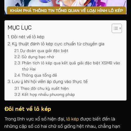
MỤC LỤC
Đôi nét về lô kép
Kỹ thuật đánh lô kép cực chuẩn từ chuyên gia
Dự đoán qua giải đặc biệt
Sử dụng bạc nhớ
Phân tích lô kép qua kết quả giải đặc biệt XSMB vào
thứ Hai
Thông qua tổng đề
Lưu ý khi hội viên áp dụng vào thực tế
Theo dõi chu kỳ xuất hiện
Kết hợp nhiều phương pháp
Đôi nét về lô kép
Trong lĩnh vực xổ số hiện đại,
lô kép
được biết đến là
những cặp số có hai chữ số giống hệt nhau, chẳng hạn