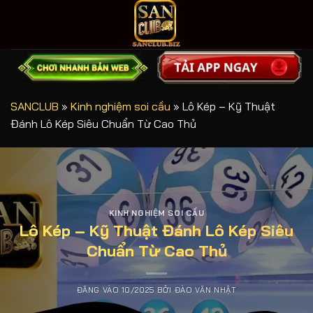
Bỏ
qua
nội
dung
SANCLUB
»
Kinh nghiệm soi cầu
»
Lô Kép – Kỹ Thuật
Đánh Lô Kép Siêu Chuẩn Từ Cao Thủ
KINH NGHIỆM SOI CẦU
Lô Kép – Kỹ Thuật Đánh Lô Kép Siêu
Chuẩn Từ Cao Thủ
ĐĂNG VÀO
10/2025
BỞI
ĐÀO VĂN NHẬT