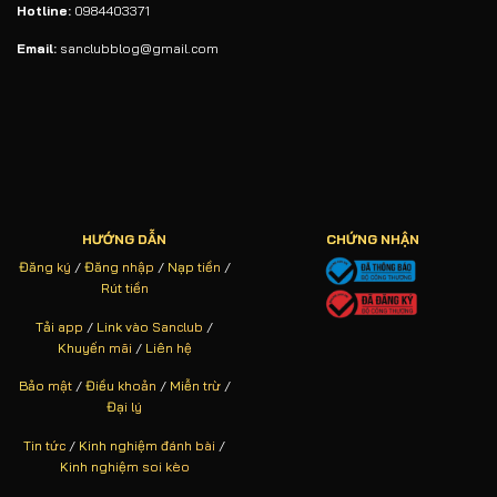
Hotline:
0984403371
Email:
sanclubblog@gmail.com
HƯỚNG DẪN
CHỨNG NHẬN
Đăng ký
/
Đăng nhập
/
Nạp tiền
/
Rút tiền
Tải app
/
Link vào Sanclub
/
Khuyến mãi
/
Liên hệ
Bảo mật
/
Điều khoản
/
Miễn trừ
/
Đại lý
Tin tức
/
Kinh nghiệm đánh bài
/
Kinh nghiệm soi kèo