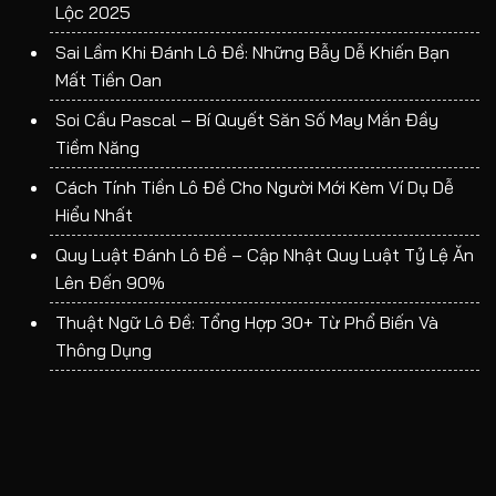
Lộc 2025
Sai Lầm Khi Đánh Lô Đề: Những Bẫy Dễ Khiến Bạn
Mất Tiền Oan
Soi Cầu Pascal – Bí Quyết Săn Số May Mắn Đầy
Tiềm Năng
Cách Tính Tiền Lô Đề Cho Người Mới Kèm Ví Dụ Dễ
Hiểu Nhất
Quy Luật Đánh Lô Đề – Cập Nhật Quy Luật Tỷ Lệ Ăn
Lên Đến 90%
Thuật Ngữ Lô Đề: Tổng Hợp 30+ Từ Phổ Biến Và
Thông Dụng