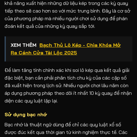
khả năng xuất hiện những dữ liệu kép trong các kỳ quay
tiếp theo sẽ cao hơn so với mức trung bình. Đây là cơ sở
của phương pháp mà nhiều người chơi sử dụng để phán
đoán kết quả của những kỳ quay sắp tới.
XEM THÊM
Bạch Thủ Lô Kép - Chìa Khóa Mở
Ra Cánh Cửa Tài Lộc 2025
Để làm tăng tính chính xác khi soi lô kép qua kết quả giải
đặc biệt, bạn cần phải phân tích chu kỳ của các cặp số
đã xuất hiện trong lịch sử. Nhiều người chơi lâu năm còn
áp dụng phương pháp theo dõi ít nhất 10 kỳ quay để nhận
diện các quy luật lặp lại.
Sử dụng bạc nhớ
Bạc nhớ là thuật ngữ dùng để chỉ các quy luật xổ số
được đúc kết qua thời gian từ kinh nghiệm thực tế. Các