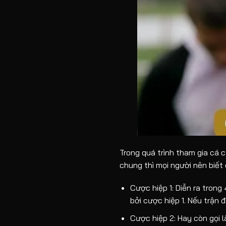
Trong quá trình tham gia cá 
chung thì mọi người nên biết 
Cược hiệp 1: Diễn ra trong
bởi cược hiệp 1. Nếu trận 
Cược hiệp 2: Hay còn gọi 