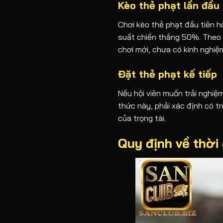
Kèo thẻ phạt lần đầu
Chơi kèo thẻ phạt đầu tiên h
suất chiến thắng 50%. Theo 
chơi mới, chưa có kinh nghi
Đặt thẻ phạt kế tiếp
Nếu hội viên muốn trải nghiệ
thức này, phải xác định có tr
của trọng tài.
Quy định về thời