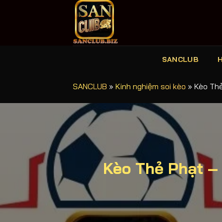
Bỏ
qua
nội
dung
SANCLUB
SANCLUB
»
Kinh nghiệm soi kèo
»
Kèo Thẻ
Kèo Thẻ Phạt –