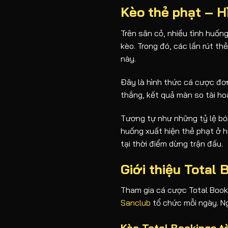
Kèo thẻ phạt – H
Trên sân cỏ, nhiều tình huống
kèo. Trong đó, các lần rút t
này.
Đây là hình thức cá cược đơ
thắng, kết quả màn so tài h
Tương tự như những tỷ lệ bón
huống xuất hiện thẻ phạt ở h
tại thời điểm dừng trận đấu.
Giới thiệu Total 
Tham gia cá cược Total Booki
Sanclub
tổ chức mỗi ngày. N
Kèo Total Bookings tà