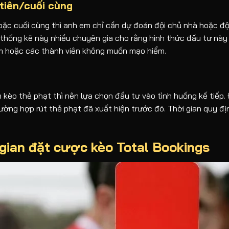
 tiên/cuối cùng
oặc cuối cùng thì anh em chỉ cần dự đoán đội chủ nhà hoặc độ
thống kê này nhiều chuyên gia cho rằng hình thức đầu tư này
ệm hoặc các thành viên không muốn mạo hiểm.
m kèo thẻ phạt thì nên lựa chọn đầu tư vào tình huống kế tiếp
ường hợp rút thẻ phạt đã xuất hiện trước đó. Thời gian quy định
 gian đặt cược kèo Total Bookings