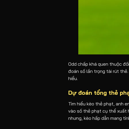
Odd chấp khá quen thuộc đối 
đoán số lần trọng tài rút thẻ
hiểu.
Dự đoán tổng thẻ ph
Tìm hiểu kèo thẻ phạt, anh e
vào số thẻ phạt cụ thể xuất 
nhưng, kèo hấp dẫn mang tính