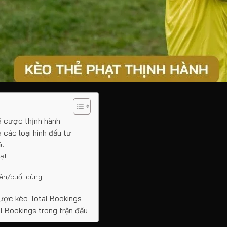
á cược thịnh hành
à các loại hình đầu tư
ỉu
ạt
iên/cuối cùng
cược kèo Total Bookings
l Bookings trong trận đấu