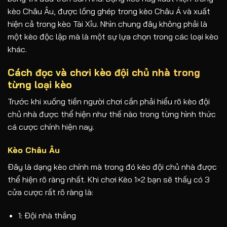
kèo Châu Âu, được lồng ghép trong kèo Châu Á và xuất
hiện cả trong kèo Tài Xỉu. Nhìn chung đây không phải là
một kèo độc lập mà là một sự lựa chọn trong các loại kèo
khác.
Cách đọc và chơi kèo đội chủ nhà trong
từng loại kèo
Trước khi xuống tiền người chơi cần phải hiểu rõ kèo đội
chủ nhà được thể hiện như thế nào trong từng hình thức
cá cược chính hiện nay.
Kèo Châu Âu
Đây là dạng kèo chính mà trong đó kèo đội chủ nhà được
thể hiện rõ ràng nhất. Khi chơi Kèo 1×2 bạn sẽ thấy có 3
cửa cược rất rõ ràng là:
1: Đội nhà thắng