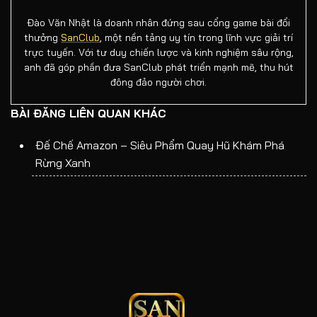
Đào Văn Nhật là doanh nhân đứng sau cổng game bài đổi
thưởng
SanClub
, một nền tảng uy tín trong lĩnh vực giải trí
trực tuyến. Với tư duy chiến lược và kinh nghiệm sâu rộng,
anh đã góp phần đưa SanClub phát triển mạnh mẽ, thu hút
đông đảo người chơi.
BÀI ĐĂNG LIÊN QUAN KHÁC
Đế Chế Amazon – Siêu Phẩm Quay Hũ Khám Phá
Rừng Xanh