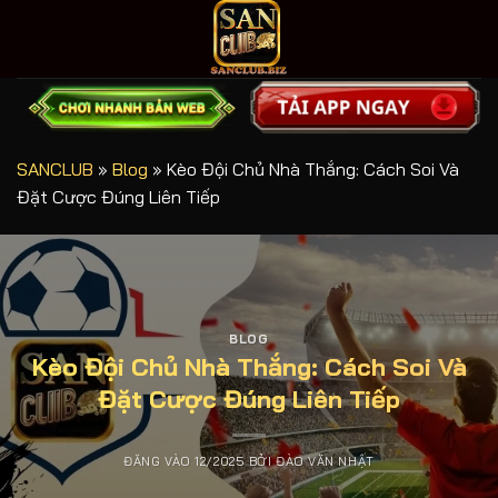
Bỏ
qua
nội
dung
SANCLUB
»
Blog
»
Kèo Đội Chủ Nhà Thắng: Cách Soi Và
Đặt Cược Đúng Liên Tiếp
BLOG
Kèo Đội Chủ Nhà Thắng: Cách Soi Và
Đặt Cược Đúng Liên Tiếp
ĐĂNG VÀO
12/2025
BỞI
ĐÀO VĂN NHẬT