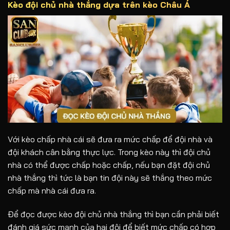
Kèo đội chủ nhà thắng dựa trên kèo Châu Á
Với kèo chấp nhà cái sẽ đưa ra mức chấp để đội nhà và
đội khách cân bằng thực lực. Trong kèo này thì đội chủ
nhà có thể được chấp hoặc chấp, nếu bạn đặt đội chủ
nhà thắng thì tức là bạn tin đội này sẽ thắng theo mức
chấp mà nhà cái đưa ra.
Để đọc được kèo đội chủ nhà thắng thì bạn cần phải biết
đánh giá sức mạnh của hai đội để biết mức chấp có hợp