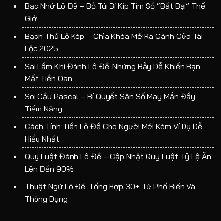
Bạc Nhớ Lô Đề – Bỏ Túi Bí Kíp Tìm Số “Bất Bại” Thế
Giới
Bạch Thủ Lô Kép – Chìa Khóa Mở Ra Cánh Cửa Tài
Lộc 2025
Sai Lầm Khi Đánh Lô Đề: Những Bẫy Dễ Khiến Bạn
Mất Tiền Oan
Soi Cầu Pascal – Bí Quyết Săn Số May Mắn Đầy
Tiềm Năng
Cách Tính Tiền Lô Đề Cho Người Mới Kèm Ví Dụ Dễ
Hiểu Nhất
Quy Luật Đánh Lô Đề – Cập Nhật Quy Luật Tỷ Lệ Ăn
Lên Đến 90%
Thuật Ngữ Lô Đề: Tổng Hợp 30+ Từ Phổ Biến Và
Thông Dụng