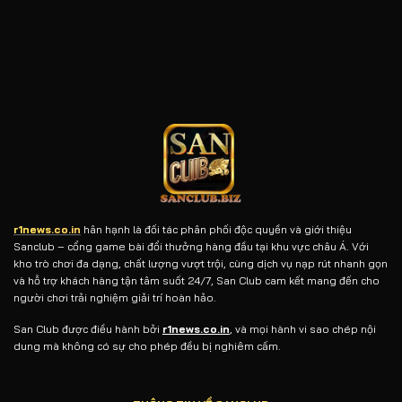
r1news.co.in
hân hạnh là đối tác phân phối độc quyền và giới thiệu
Sanclub – cổng game bài đổi thưởng hàng đầu tại khu vực châu Á. Với
kho trò chơi đa dạng, chất lượng vượt trội, cùng dịch vụ nạp rút nhanh gọn
và hỗ trợ khách hàng tận tâm suốt 24/7, San Club cam kết mang đến cho
người chơi trải nghiệm giải trí hoàn hảo.
San Club được điều hành bởi
r1news.co.in
, và mọi hành vi sao chép nội
dung mà không có sự cho phép đều bị nghiêm cấm.