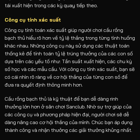
tái xuất hiện trong các kỳ quay tiếp theo.
Công cụ tính xác suất
Công cụ tính toán xác suất giúp người chơi cầu rồng
bạch thủ hiểu rõ hơn về tỷ lệ thắng trong từng tình huống
khác nhau. Những công cụ này sử dụng các thuật toán
thống kê để tính toán tỷ lệ trúng thưởng của các con số
dựa trên các yếu tố như: Tần suất xuất hiện, các chu kỳ
số học và các mẫu cầu. Với công cụ tính xác suất, bạn sẽ
có cái nhìn rõ ràng về cơ hội thắng của từng con số để
đưa ra quyết định thông minh hơn.
Cầu rồng bạch thủ là kỹ thuật để bạn dễ dàng rinh
thưởng lớn hơn ở sân chơi Sanclub. Nhờ sự trợ giúp của
các công cụ và phương pháp hiện đại, người chơi sẽ dễ
dàng nâng cao cơ hội thắng của mình. Chúc bạn áp dụng
thành công và nhận thưởng các giải thưởng khủng nhất.