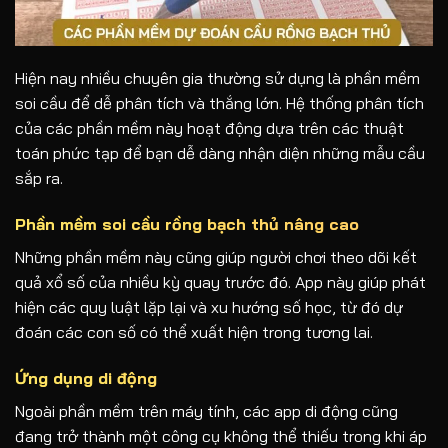
Hiện nay nhiều chuyên gia thường sử dụng là phần mềm
soi cầu để dễ phân tích và thắng lớn. Hệ thống phân tích
của các phần mềm này hoạt động dựa trên các thuật
toán phức tạp để bạn dễ dàng nhận diện những mẫu cầu
sắp ra.
Phần mềm soi cầu rồng bạch thủ nâng cao
Những phần mềm này cũng giúp người chơi theo dõi kết
quả xổ số của nhiều kỳ quay trước đó. App này giúp phát
hiện các quy luật lặp lại và xu hướng số học, từ đó dự
đoán các con số có thể xuất hiện trong tương lai.
Ứng dụng di động
Ngoài phần mềm trên máy tính, các app di động cũng
đang trở thành một công cụ không thể thiếu trong khi áp