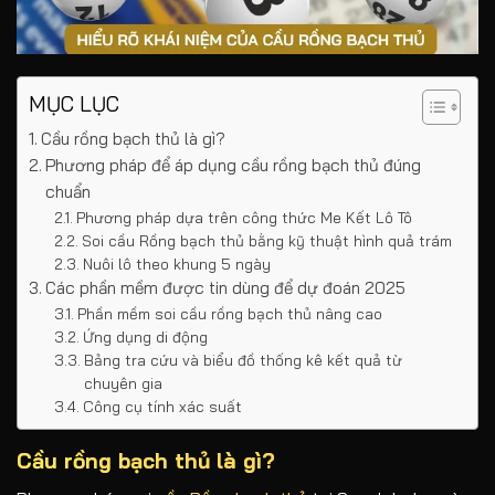
MỤC LỤC
Cầu rồng bạch thủ là gì?
Phương pháp để áp dụng cầu rồng bạch thủ đúng
chuẩn
Phương pháp dựa trên công thức Me Kết Lô Tô
Soi cầu Rồng bạch thủ bằng kỹ thuật hình quả trám
Nuôi lô theo khung 5 ngày
Các phần mềm được tin dùng để dự đoán 2025
Phần mềm soi cầu rồng bạch thủ nâng cao
Ứng dụng di động
Bảng tra cứu và biểu đồ thống kê kết quả từ
chuyên gia
Công cụ tính xác suất
Cầu rồng bạch thủ là gì?