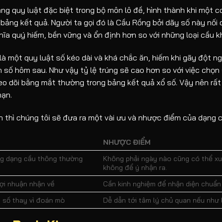
ng quy luật đặc biệt trong bộ môn lô đề, hình thành khi một 
n bảng kết quả. Người ta gọi đó là Cầu Rồng bởi dãy số này nối 
ĩa quý hiếm, bền vững và ổn định hơn so với những loại cầu k
là một quy luật số kéo dài và khá chắc ăn, hiếm khi gãy đột ng
 số hôm sau. Như vậy tỷ lệ trúng sẽ cao hơn so với việc chọn
o dõi bằng mắt thường trong bảng kết quả xổ số. Vậy nên rất 
hạn.
 thì chúng tôi sẽ đưa ra một vài ưu và nhược điểm của dạng 
NHƯỢC ĐIỂM
ng dạng cầu thông thường
Không phải ngày nào cũng có thể xuấ
không để ý nhận ra.
lợi nhuận nhận về
Cần kinh nghiệm để nhận diện chuẩn
t số thay vì đoán mò
Dễ dẫn tới tâm lý chủ quan nếu như 