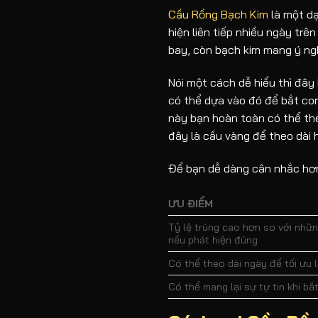
Cầu Rồng Bạch Kim
là một dạ
hiện liên tiếp nhiều ngày trê
bay, còn bạch kim mang ý ngh
Nói một cách dễ hiểu thì đây 
có thể dựa vào đó để bắt con
này bạn hoàn toàn có thể the
đây là cầu vàng để theo dài 
Để bạn dễ dàng cân nhắc hơn
ƯU ĐIỂM
Tỷ lệ trúng cao hơn so với nhữ
nếu phát hiện đúng
Có thể theo dài ngày để tối ưu 
Có thể mang lại sự tự tin khi bắ