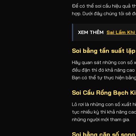
Để có thể soi cầu hiệu quả t
hợp. Dưới đây chúng tôi sẽ 
XEM THÊM
Sai Lầm Khi
Soi bằng tần suất lặp 
Hãy quan sát những con số xu
đều đặn thì đó khả năng cao 
Bạn có thể tự thực hiện bằng
Soi Cầu Rồng Bạch Ki
Lô rơi là những con số xuất h
tục nhiều kỳ thì khả năng ca
những người mới tham gia.
Soi bằng cặp số song