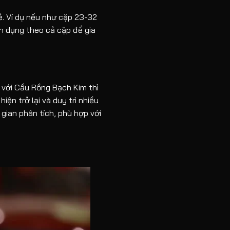
. Ví dụ nếu như cặp 23-32
n dụng theo cả cặp để gia
p với Cầu Rồng Bạch Kim thì
ện trở lại và duy trì nhiều
gian phân tích, phù hợp với