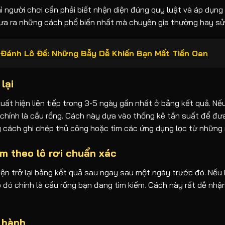
hì người chơi cần phải biết nhận diện đúng quy luật và áp dụ
đưa ra những cách phổ biến nhất mà chuyên gia thường hay sử
 Đánh Lô Đề: Những Bẫy Dễ Khiến Bạn Mất Tiền Oan
lại
ất hiện liên tiếp trong 3-5 ngày gần nhất ở bảng kết quả. Nế
chính là cầu rồng. Cách này dựa vào thống kê tần suất để đưa
 cách ghi chép thủ công hoặc tìm các ứng dụng lọc từ những n
m theo lô rơi chuẩn xác
iện trở lại bảng kết quả sau ngay sau một ngày trước đó. Nếu 
o đó chính là cầu rồng bạn đang tìm kiếm. Cách này rất dễ nhậ
 hành