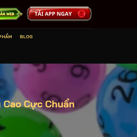
PHẨM
BLOG
g Cao Cực Chuẩn