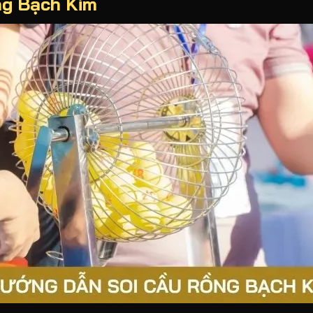
ng Bạch Kim