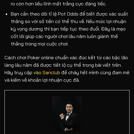
ro còn hơn liều lĩnh mất trắng cực đáng tiếc.
Bạn cần theo dõi tỉ lệ Pot Odds để biết được xác suất
thắng so với số tiền có thể thu về. Nếu mức lợi nhuận
kỳ vọng dương thì bạn tiếp tục theo đuổi. Đây là mẹo
cốt lõi giúp các người chơi lâu năm luôn giành thế
thắng trong mọi cuộc chơi.
Cách chơi Poker online chuẩn xác đúc kết từ các bậc lão
làng lâu năm đã được tiết lộ cụ thể trong bài viết trên.
Hãy truy cập
vào Sanclub
để cháy hết mình cùng đam mê
và kiếm về khoản lợi nhuận cực đã.