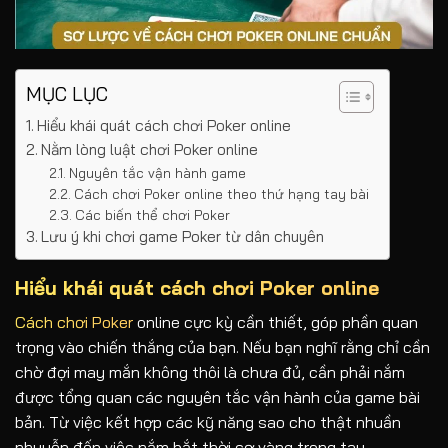
MỤC LỤC
Hiểu khái quát cách chơi Poker online
Nằm lòng luật chơi Poker online
Nguyên tắc vận hành game
Cách chơi Poker online theo thứ hạng tay bài
Các biến thể chơi Poker
Lưu ý khi chơi game Poker từ dân chuyên
Hiểu khái quát cách chơi Poker online
Cách chơi Poker
online cực kỳ cần thiết, góp phần quan
trọng vào chiến thắng của bạn. Nếu bạn nghĩ rằng chỉ cần
chờ đợi may mắn không thôi là chưa đủ, cần phải nắm
được tổng quan các nguyên tắc vận hành của game bài
bản. Từ việc kết hợp các kỹ năng sao cho thật nhuần
nhuyễn đến việc nắm bắt thời cơ vàng trong tay.