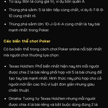
Tứ qúy: Bốn lá cùng giá trị, ví dụ bốn quân A.
Thùng phá sảnh: 5 lá liên tiếp cùng chất, ví dụ 6-7-8-9-
10 cùng chất rô.
Thùng phá sảnh lớn: 10-J-Q-K-A cùng chất là tay bài
mạnh nhất trong Poker.
Các biến thể chơi Poker
Có ba biến thể trong cách chơi Poker online nổi bật nhất
mà người chơi thường lựa chọn:
Texas Hold’em: Phổ biến nhất hiện nay khi mỗi người
được chia 2 lá bài riêng phối hợp với 5 lá bài chung để
tạo tay bài mạnh nhất. Hình thức này phù hợp cho cả
người mới lẫn cao thủ vì luật đơn giản nhưng giàu
chiến thuật.
Omaha: Tương tự Texas Hold’em nhưng mỗi người
được chia 4 lá bài riêng và bắt buộc dùng đúng 2 lá