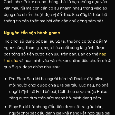
Cách chơi Poker online thông thái là bạn không dựa vào
vận may rủi mà còn cần có sự nhanh nhạy trong việc áp
dụng các chiến thuật đọc vị đối thủ. Sau đây là toàn bộ
thông tin cần thiết mà hội viên cần chủ động nắm bắt.
Nguyên tắc vận hành game
Trò chơi sử dụng bộ bài Tây 52 lá, thường có từ 2 đến 9
người cùng tham gia, mục tiêu cuối cùng là giành được
pot tổng số tiền cược tích lũy trên bàn. Bạn có thể
nạp
thẻ cào
và hòa mình vào ván Poker online tiêu chuẩn sẽ đi
qua 5 giai đoạn chính như sau:
Pre-Flop: Sau khi hai người bên trái Dealer đặt blind,
mỗi người chơi được chia 2 lá bài tẩy. Lúc này, họ phải
quyết định sẽ Fold bỏ bài, Call theo cược hoặc Raise
tăng cược dựa trên sức mạnh bài mình đang cầm.
Flop: Ba lá bài chung đầu tiên được lật ra giữa bàn,
người chơi bắt đầu đánh giá khả năng kết hợp giữa bài