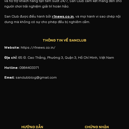
và hỗ trợ khách hàng tận tâm suốt 24/7, San Club cam kết mang đến cho
người chơi trải nghiệm giải trí hoàn hảo.
San Club được điều hành bởi
r1news.co.in
, và mọi hành vi sao chép nội
dung mà không có sự cho phép đều bị nghiêm cấm.
THÔNG TIN VỀ SANCLUB
Website:
https://r1news.co.in/
Địa chỉ:
65 Đ. Cao Thắng, Phường 3, Quận 3, Hồ Chí Minh, Việt Nam
Hotline:
0984403371
Email:
sanclubblog@gmail.com
HƯỚNG DẪN
CHỨNG NHẬN