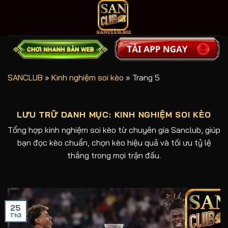
Bỏ
qua
nội
dung
SANCLUB
»
Kinh nghiệm soi kèo
»
Trang 5
LƯU TRỮ DANH MỤC:
KINH NGHIỆM SOI KÈO
Tổng hợp kinh nghiệm soi kèo từ chuyên gia Sanclub, giúp
bạn đọc kèo chuẩn, chọn kèo hiệu quả và tối ưu tỷ lệ
thắng trong mọi trận đấu.
25
Th3