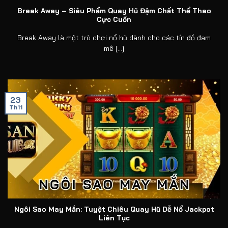
Break Away – Siêu Phẩm Quay Hũ Đậm Chất Thể Thao
Cực Cuốn
Break Away là một trò chơi nổ hũ dành cho các tín đồ đam
mê [...]
23
Th11
Ngôi Sao May Mắn: Tuyệt Chiêu Quay Hũ Dễ Nổ Jackpot
Liên Tục