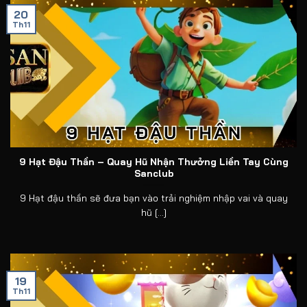
20
Th11
9 Hạt Đậu Thần – Quay Hũ Nhận Thưởng Liền Tay Cùng
Sanclub
9 Hạt đậu thần sẽ đưa bạn vào trải nghiệm nhập vai và quay
hũ [...]
19
Th11