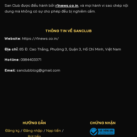
San Club được điều hành bởi
r1news.co.in
, và mọi hành vi sao chép nội
dung mà không có sự cho phép đều bị nghiêm cấm.
THÔNG TIN VỀ SANCLUB
Website:
https://r1news.co.in/
Địa chỉ:
65 Đ. Cao Thắng, Phường 3, Quận 3, Hồ Chí Minh, Việt Nam
Hotline:
0984403371
Email:
sanclubblog@gmail.com
HƯỚNG DẪN
CHỨNG NHẬN
Đăng ký
/
Đăng nhập
/
Nạp tiền
/
Rút tiền