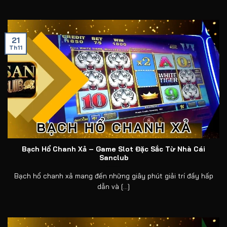
21
Th11
Bạch Hổ Chanh Xả – Game Slot Đặc Sắc Từ Nhà Cái
Sanclub
Bạch hổ chanh xả mang đến những giây phút giải trí đầy hấp
dẫn và [...]