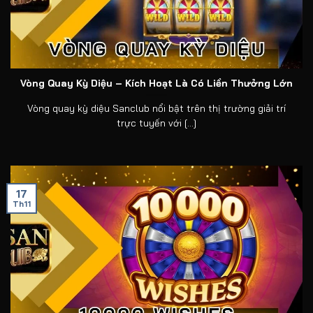
Vòng Quay Kỳ Diệu – Kích Hoạt Là Có Liền Thưởng Lớn
Vòng quay kỳ diệu Sanclub nổi bật trên thị trường giải trí
trực tuyến với [...]
17
Th11