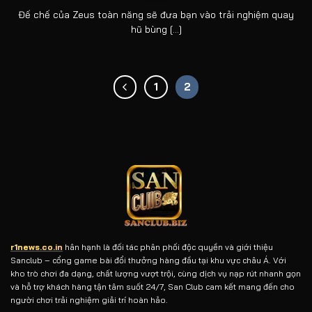
Đế chế của Zeus toàn năng sẽ đưa bạn vào trải nghiệm quay
hũ bùng [...]
1
2
r1news.co.in
hân hạnh là đối tác phân phối độc quyền và giới thiệu
Sanclub – cổng game bài đổi thưởng hàng đầu tại khu vực châu Á. Với
kho trò chơi đa dạng, chất lượng vượt trội, cùng dịch vụ nạp rút nhanh gọn
và hỗ trợ khách hàng tận tâm suốt 24/7, San Club cam kết mang đến cho
người chơi trải nghiệm giải trí hoàn hảo.