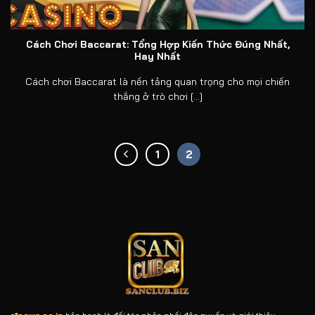
Cách Chơi Baccarat: Tổng Hợp Kiến Thức Đúng Nhất,
Hay Nhất
Cách chơi Baccarat là nền tảng quan trọng cho mọi chiến
thắng ở trò chơi [...]
1
2