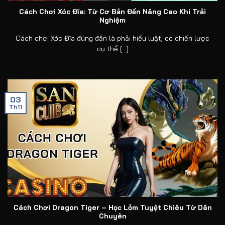
Cách Chơi Xóc Đĩa: Từ Cơ Bản Đến Nâng Cao Khi Trải
Nghiệm
Cách chơi Xóc Đĩa đúng đắn là phải hiểu luật, có chiến lược
cụ thể [...]
03
Th11
Cách Chơi Dragon Tiger – Học Lỏm Tuyệt Chiêu Từ Dân
Chuyên