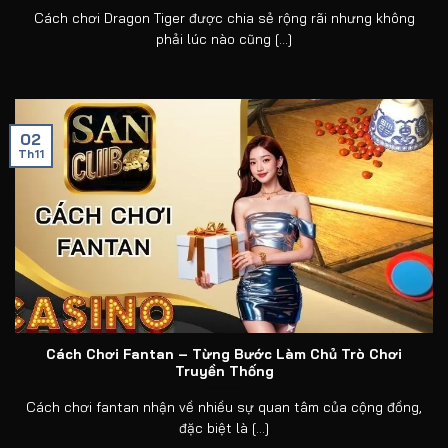
Cách chơi Dragon Tiger được chia sẻ rộng rãi nhưng không
phải lúc nào cũng [...]
02
Th11
Cách Chơi Fantan – Từng Bước Làm Chủ Trò Chơi
Truyền Thống
Cách chơi fantan nhận về nhiều sự quan tâm của cộng đồng,
đặc biệt là [...]