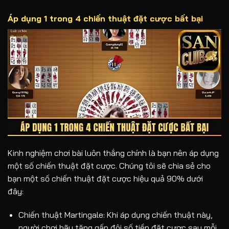
Áp dụng 1 trong 4 chiến thuật đặt cược bất bại
Kinh nghiệm chơi bài luôn thắng chính là bạn nên áp dụng
một số chiến thuật đặt cược. Chúng tôi sẽ chia sẻ cho
bạn một số chiến thuật đặt cược hiệu quả 90% dưới
đây:
Chiến thuật Martingale: Khi áp dụng chiến thuật này,
người chơi hãy tăng gấp đôi số tiền đặt cược sau mỗi