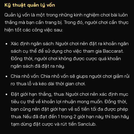
Kỹ thuật quản lý vốn
Quản lý vốn là một trong những kinh nghiệm chơi bài luôn
thắng mà bạn cần trang bị. Trong đó, người chơi cần thực
hiện tốt các công việc sau:
Xác định ngân sách: Người chơi nên đặt ra khoản ngân
sách cụ thể để sử dụng cho việc tham gia Baccarat.
Đồng thời, người chơi không được cược quá khoản
ngân sách đã đặt ra này.
Chia nhỏ vốn: Chia nhỏ vốn sẽ giups người chơi giảm rủi
ro thua lỗ và kéo dài thời gian chơi.
Đặt giới hạn thắng, thua: Người chơi nên xác định mục
tiêu cụ thể về khoản lợi nhuận mong muốn. Đồng thời,
bạn cũng nên đặt giới hạn về số tiền tối đa được phép
thua. Nếu đã đạt đến 1 trong 2 giới hạn này thì bạn hãy
tạm dừng đặt cược và
rút tiền Sanclub
.