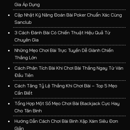
Gia Áp Dụng
Cập Nhật Kỹ Năng Đoán Bài Poker Chuẩn Xác Cùng
Sanclub
3 Cách Đánh Bài Có Chiến Thuật Hiệu Quả Từ
Chuyên Gia
Những Mẹo Chơi Bài Trực Tuyến Dễ Giành Chiến
Thắng Lớn
Cách Phân Tích Bài Khi Chơi Bài Thắng Ngay Từ Ván
Đầu Tiên
Cách Tăng Tỷ Lệ Thắng Khi Chơi Bài – Top 5 Mẹo
Cần Biết
Tổng Hợp Một Số Mẹo Chơi Bài Blackjack Cực Hay
Cho Tân Binh
Hướng Dẫn Cách Chơi Bài Binh Xập Xám Siêu Đơn
Giản