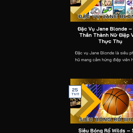
Đặc Vụ Jane Blonde –
Thân Thành Nữ Điệp 
Thực Thụ
Đặc vụ Jane Blonde là siêu 
hũ mang cảm hứng điệp viên hiệ
25
Th11
Siêu Bóng Rổ Wilds – 