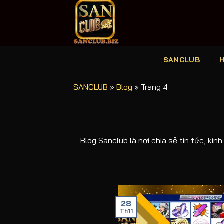
Bỏ
qua
nội
dung
SANCLUB
SANCLUB
»
Blog
»
Trang 4
Blog Sanclub là nơi chia sẻ tin tức, ki
28
Th11