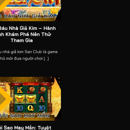
Báu Nhà Giả Kim – Hành
ình Khám Phá Nên Thử
Tham Gia
 nhà giả kim San Club là game
 hũ mới đưa người chơi [...]
i Sao May Mắn: Tuyệt