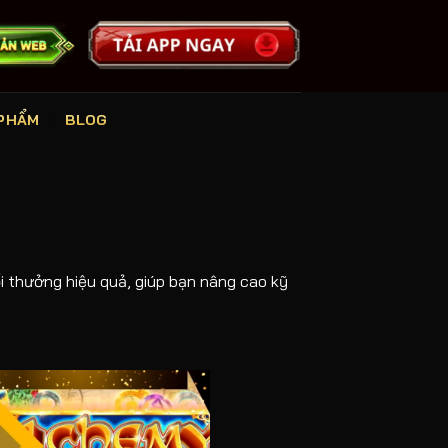
PHẨM
BLOG
ổi thưởng hiệu quả, giúp bạn nâng cao kỹ